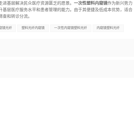
走进基层解决民众医疗资源匮乏的愿景。
一次性塑料内窥镜
作为新兴势力
升基层医疗服务水平和患者管理的能力。由于其便捷及低成本优势，适合
筛查和转诊分流。
窥镜光纤
塑料光纤内窥镜
一次性内窥镜塑料光纤
内窥镜塑料光纤