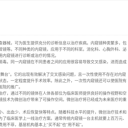
查器械，可为医生提供充分的诊断信息以治疗疾病。内窥镜种类繁多，包
管镜等。不同种类的内窥镜，应用于不同的科室。消化科、心胸外科、泌
用内窥镜进行诊断或治疗的情况。
消毒。同一内窥镜在不同患者之间的应用很容易导致交叉感染，进而造成
“舞台”。它的出现有效解决了交叉感染问题，且一次性使用不存在对内窥
状态，一定程度提升手术效率。除此之外，一次性内窥镜还可以使医院有
医院的推广。
治疗，通过不同的镜体在人体各部位为临床医师提供良好的操作视野和空
镜技术为微创治疗带来了可操作空间。微创治疗将已经成为未来医疗的重
小、出血少、术后恢复快等特点。随着科技水平的提升，微创治疗技术和
为了临床医学上一线治疗方案。
通常传统内窥镜一台主机就要上百万元、
费用不菲，基层机构基本上
“买不起”也“用不起”。