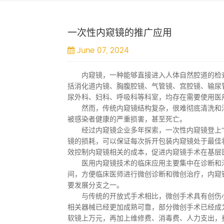
一次性内窥镜的推广应用
June 07, 2024
内窥镜，一种能够直接进入人体自然腔道的检
括消化道内镜、胸腹腔镜、气管镜、宫腔镜、输尿
尿外科、妇科、呼吸科等科室，均存在需要使用医
然而，传统内窥镜结构复杂，很难彻底清洗和
被感染者健康的严重损害，甚至死亡。
经过内窥镜企业多年探索，一次性内窥镜登上
镜的损耗，可以保证每次拆开包装内窥镜处于最佳
效控制内窥镜相关的成本，促进内窥镜手术在基层
医用内窥镜技术的临床应用主要集中在诊断和
间，方便临床医师进行微创诊断和微创治疗，内窥
要发展分支之一。
与传统的开放式手术相比，微创手术具有创伤
相关器械已经更加成熟可靠，部分微创手术已经成
软镜上万元，再加上维修费、消毒费、人力支出，