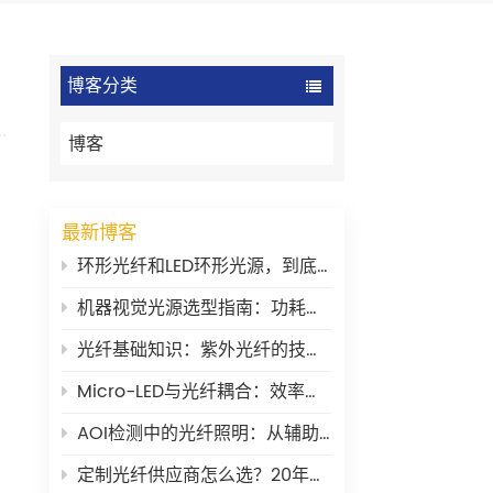
博客分类
博客
最新博客
环形光纤和LED环形光源，到底有什么区别？
机器视觉光源选型指南：功耗、稳定性与波长
光纤基础知识：紫外光纤的技术要点
Micro-LED与光纤耦合：效率瓶颈在哪里？
AOI检测中的光纤照明：从辅助工具到核心环节
定制光纤供应商怎么选？20年老兵的一些大实话