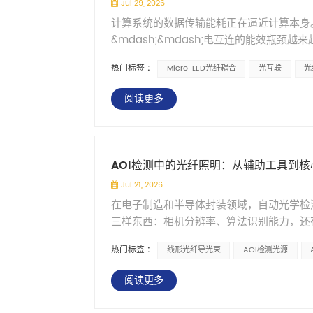
Jul 29, 2026
纤芯纯度的基础上，紫外光纤还可以通过两种
程控制是比较常见的使用方式。 三、波长
计算系统的数据传输能耗正在逼近计算本身
玻璃网络中起到&ldquo;钝化&rdqu
重要的细节。 不同波长的光对不同材质、
&mdash;&mdash;电互连的能效瓶
解就是让羟基把那些容易出问题的位置先占
光。 红光（630nm） ：穿透力强，适合
用了很多年，但功耗高、对温度敏感、封装
纤通常选用高羟基（High-OH）石英材料的
感，适合检测高反射材质 蓝光（465nm
热门标签 :
Micro-LED光纤耦合
光互联
光
Micro-LED的出现提供了一种新的可
过率明显优于低羟基光纤。 载氢处理（H₂ 
定色彩还原的场景 所以选光源的时候，不
优势&mdash;&mdash;这些特性使它
部。这些游离的氢分子可以修复紫外辐照过程中
么样的光能让缺陷在图像中最明显。这一点在
阅读更多
LED到光纤，光怎么高效地&ldquo;进去
套&ldquo;自修复&rdquo;机制。 
波长选项，可根据检测需求灵活选择。 四、
仿真方法系统地分析了这个耦合过程中哪些
出，因此载氢光纤对存储和使用的环境条件
合光纤导光束使用。光源主机放在设备外部，
素 这项研究用的是有限时域差分法（FDTD）
涂覆层，并在较短时间内使用，以保持其抗
光&rdquo;&mdash;&mdash;
耦合接口。Micro-LED的发射波长设定为
也需要避开紫外吸收问题。 纯二氧化硅的折
热效应。对于热敏感的样品或精密测量场景
AOI检测中的光纤照明：从辅助工具到核
制变量法，重点考察了三个因素对耦合效率
如果没有折射率差，光就无法在纤芯内形成
结构等多个参数，这里不展开讲。需要记住
Jul 21, 2026
合效率越低。尤其在0.1到1微米这个区间，
二氧化硅的折射率，使包层的折射率低于纤
可以提供从光源到光纤的整套方案。 五、小
在电子制造和半导体封装领域，自动光学检测
化，间隙稍微增加一点，能量就迅速弥散出
入额外的损耗，是目前紫外光纤包层设计中
行成本和设备发热 稳定性：影响图像质量和
三样东西：相机分辨率、算法识别能力，还
缓了。 从工程角度看，这意味着组装的时
外光纤的涂覆层选择是另一个容易被忽视的
率和停机成本 没有哪一种光源适合所有场
虑。但实际调试过AOI设备的人都知道&md
善，但边际收益递减。 纤芯直径的影响 纤芯
化、黄变，甚至产生荧光&mdash;&md
S5000D系列LED冷光源是一个在功耗
热门标签 :
线形光纤导光束
AOI检测光源
照明没到位。 AOI光源市场2025年的规模大
明显。Micro-LED的发光分布接近朗
不建议使用。 聚酰亚胺（PI）是目前紫
程中有具体的应用场景或参数需求，欢迎联
9.44%。照明这块正在从AOI的辅助组件
直径超过某个值之后，效率增益开始饱和。 这表
性，能够在紫外辐照环境中保持稳定的机械
专注光传输领域，为医疗、工业、科研提供
阅读更多
题 聊几个AOI工程师应该都遇到过的情况
粗，耦合效率的提升有限，反而可能牺牲集成密
被用作紫外光纤的保护层，但工艺复杂度和
纤导光束、光纤传感器等，支持OEM/ODM定制。 
相机拍到的图像就会有亮区和暗区。同一个产品
移的影响 在实际封装里，Micro-LED
涂覆层还需要具备一定的气密性，以防止氢