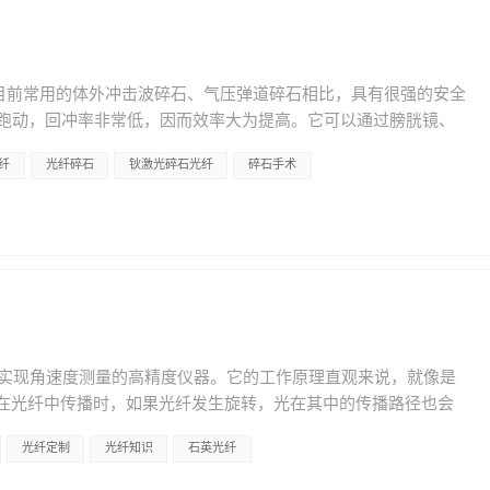
加工，从端面处理到批量交付，在光传输连接这个链条上，我们
做别的，而是这些参数在医疗、传感、科研里最常用，我们打磨得最透。
作空间。微创治疗将已经成为未来医疗的重要发展分支之一。 与
ge的热度，表面上是资本市场在追逐一个新产品。 但真正值得关注的，
都在自己车间完成，不外包。石英类光纤一律用德国Heraeus
小、出血少、术后恢复快等特点。随着科技水平的提升，微创治
之间&rdquo;走进&ldquo;芯片之间
;&mdash;这不是噱头，是为了保证批次间一致性。 我们不接电
微创手术已经成为了临床医学上一线治疗方案。通常传统内窥镜
是一个以十年为尺度的长周期变化。 对光传输行业来说，这意味着更多需要
我们接的是&ldquo;这玩意儿标准品干不了，得重新想过
，与目前常用的体外冲击波碎石、气压弹道碎石相比，具有很强的安全
上维修费、消毒费、人力支出，费用不菲，基层机构基本上
更大的市场空间。 康宁把光路写进了玻璃里。而我们，正在把光
光纤选型或加工难题上，不妨打个电话来，不用先谈钱，先聊聊你的光
跑动，回冲率非常低，因而效率大为提高。它可以通过膀胱镜、
;用不起&rdquo;。 基层内窥镜资源的严重缺乏，是一次性内窥镜走进基层
公司专注光传输，服务医疗、工业、科研 电话：025-
开几个明显的坑。 南京鸿照科技有限公司特种光纤传输解决方案
织损伤。而且钬激光光纤是可弯曲的，所以它对任何部位的输尿
内窥镜作为新兴势力可实现即时检查，获得患者疾病及并发症信
：www.gohecho.cn
52374096📧 sales@gohecho.cn🌐 www.gohecho.cn
纤
光纤碎石
钬激光碎石光纤
碎石手术
表明，腔镜下钬激光碎石单次成功率在95％以上，治疗膀胱结石可
力。由于其便捷及低成本优势，适合各基层医疗机构及医生使
治疗过程中病人基本没有痛苦。既没有穿孔、出血的危险，还可同时
。 具体过程是输尿管软镜下钬激光碎石术是利用一条直径3mm
管到达肾盂、肾盏内，利用钬激光光纤将输尿管上段结石及肾结
泌尿系腔道，不在身体上做任何切口，是一种纯粹的泌尿外科腔
术实现角速度测量的高精度仪器。它的工作原理直观来说，就像是
。 当光在光纤中传播时，如果光纤发生旋转，光在其中的传播路径也会
化，就能推算出光纤的旋转速度和方向。 光纤陀螺的关键在于其
光纤定制
光纤知识
石英光纤
学系统确保光在光纤中稳定传播，而电子系统则负责接收并处理
其高灵敏度、快速响应和长期稳定性，光纤陀螺在航空、航天、