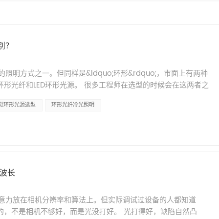
别？
明方式之一。但同样是&ldquo;环形&rdquo;，市面上有两种
h;环形光纤和LED环形光源。 很多工程师在选型的时候会在这两者之
除阴影，价格差得也不小。到底有什么区别？各有什么优缺点？
觉环形光源选型
环形光纤冷光照明
、先说结构：一个发光点在远端，一个发光点在环上 这是两者最
dash;&mdash;LED灯珠排成一个环，通电之后环本身发光。发
纤的结构不太一样：光源（LED或卤素灯）在远端，光通过一束
光的是环上的光纤端面，但真正的光源在别处。 简单说： LED
光源在别处 这个结构差异，决定了后面所有的区别。 二、照明
源由一个个独立的LED灯珠排列成环。每个灯珠是一个发光点，多个点
波长
在亮区和暗区的交替。 如果灯珠数量够多、排列够密，肉眼可能
得多&mdash;&mdash;这种微小的不均匀性可能会被捕捉
意力放在相机分辨率和算法上。但实际调试过设备的人都知道
环上是连续排列的，出光面没有断点。光从光纤末端均匀射出，形
测精度的，不是相机不够好，而是光没打好。 光打得好，缺陷自然凸
的间隙，也就没有亮暗交替的问题。 有研究对比过两者的照明特