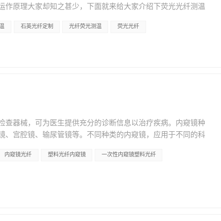
方一句：&ldquo;你们做过哪些非通信项目？&rdquo;如果
怎么选。 线形光配线阵相机，适合PCB、玻璃基板的连续检测。
运作原理大家却知之甚少，下面就来给大家介绍下荧光光纤测温
M及定制化服务，产品已广泛应用于国内外工业、医疗、科研领域
是产能，甚至不只是工艺，而是集成设计能力：如何在有限空间
rdquo;，那你就知道他的技术积累跟你不在一个频道上。 质量控
高反光表面。面形光做大面积均匀照明。直线光做精密特征的点
原理 。光纤测温不仅可以应用在电力、石油石化领域， 还在科研
全检，检测数据可追溯，按客户要求交付。 如需为您的设备选配合
写&rdquo;出精准的光路、如何让连接可拆卸可量产。 价值的重
看数据。 有个客户跟我说过一句让我印象深刻的话：&ldquo;
高（95%以上），光谱范围宽，从紫外到红外都行，耐温好，适合
温
石英光纤定制
光纤荧光测温
荧光光纤
温度测温，一般来说，荧光物质分子外层电子都处于相对稳定的状
&ldquo;光纤+精密连接+智能封装&rdquo;的一体化方案迁移。谁能
踏开关，激光必须出来，而且功率不能波动超过5%。&rdquo;
错，适合常规可见光检测。塑料光纤成本最低，柔韧性最好，适
收能量跃迁的情况。在消失激发光之后，就会让其重新返回基
高的溢价。 而这场迁移的核心材料，仍然是玻璃
纤断了不是退货的问题，是事故。 那怎么判断一家厂的品控靠不
机台内部布线路径来定，标准长度一般1到5米，特殊应用可以到10
。针对其具体的测温，是在入射光消失开始，其物质表面的温度
、可微纳加工的玻璃。 康宁选择玻璃作为光互连的基材，并非偶然。 玻
的插入损耗和透过率曲线&mdash;&mdash;数据会说话，含
面衰减和低损耗光纤。 接口怎么配。 SMA905是AOI领域最
晖衰减，实际上就是荧光寿命。而荧光寿命的长度和温度高低有
精度，能够在微米乃至纳米尺度上实现光路的精确控制。这正是
&mdash;比如我们石英光纤用德国Heraeus预制棒，批次间折
源箱的接口类型，确保能匹配上。 鸿照科技在AOI光纤照明这
实际的余晖保持时间就是寿命，其本身和电流信号是单调关系。
心要求。 对光传输行业而言，这件事并不陌生。 特种光纤的核
用。是否愿意先打样，甚至陪你做破坏性测试
束都可以做，支持从光源到光纤束的完整定制，也做OEM和
料作为探头，通过检测的电流值和时间支架的相互关系，就可以
光纤中传输，本质上是在玻璃介质中传播。材料的光学透过率、
、高低温循环，你能列出标准，他就敢陪你跑完。 我们遇到过最较真的
60毫米，环形光纤有不同直径和出光角度可选。用的光纤材料是进
在工程实施中，相比正常的运行温度检测，在出现故障后的温度
决定了光纤产品的传输效率和可靠性。 康宁把光路&ldquo;写
;照这个测，过了就下单&rdquo;。我特别喜欢这种
来越高，光纤照明在柔性导光、冷光、形态可变这几方面的特点，
把光信号稳定地&ldquo;传&rdquo;在玻璃光纤中。材料是同源
逼着我们不敢糊弄。 说个真事儿，给你提提神。 开头那位医疗工程师，
实际调试中遇到光照不均、反光干扰、空间受限或者热效应方面
检查器械，可为医生提供充分的诊断信息以治疗疾病。内窥镜种
GlassBridge，说明了一个趋势：AI算力爆发，正在把光互连
的光纤束，难点是探头内部转弯半径只有15mm，而常规石英光纤
选项。
镜、宫腔镜、输尿管镜等。不同种类的内窥镜，应用于不同的科
;进芯片封装内部。这意味着： 第一，精密光学连接的需求在增加。
们用了常规的0.22NA纤芯，结果实测弯损超过30%，客户直接
呼吸科等科室，均存在需要使用医用内窥镜进行诊断或治疗的情
端面处理、定制化程度要求远高于传统通信光纤。这不是简单的
损下来了，但耦合到激光器时端面温度过高。第三次调整了纤芯材料
内窥镜光纤
塑料光纤内窥镜
一次性内窥镜塑料光纤
底清洗和消毒。同一内窥镜在不同患者之间的应用很容易导致交叉
uo;光纤+连接器+端面处理&rdquo;的整体交付。 第二，品质标准在提
，最终弯损控制在8%以内，温升也达标。 前后折腾了两个月，迭
甚至死亡。 经过内窥镜企业多年探索，一次性内窥镜登上
可靠性、一致性要求向半导体级别看齐。 第三，定制化空间在打
到样品测试后发了一条语音：&ldquo;行了，就这个，终于能上
有效解决了交叉感染问题，且一次性使用不存在对内窥镜的损耗，可以保证
但在光传输端&mdash;&mdash;从光纤到连接器这一环节
还痛快。 你说我们亏了吗？从时间成本看确实亏了。但我们赚的是下
度提升手术效率。除此之外，一次性内窥镜还可以使医院有效控
光学制造能力。这正是特种光纤企业的机会所在。 鸿照科技在特种光纤
。 关于我们，没必要吹，说点实在的。 2005年成立，二十年
层医院的推广。 医用内窥镜技术的临床应用主要集中在诊断和治
纤、塑料光纤全品类，服务于医疗激光、工业机器视觉、半导体
的光纤芯径就集中在0.25到2.0mm，NA 0.37和
师提供良好的操作视野和空间，方便临床医师进行微创诊断和微