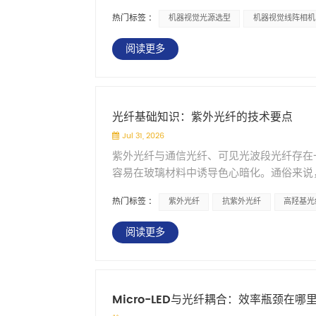
显；光打不好，再好的相机也很难补救。 
征：LED环形阵列的光斑存在点状阴影，而
热门标签 :
机器视觉光源选型
机器视觉线阵相机
得关注，并不是每个工程师都能一下子说清
上 LED光源虽然比卤素灯发热小很多，但L
些考量。 一、功耗与光效：LED正在取代
接散在检测工位附近。虽然可以通过散热设
阅读更多
知道卤素灯和金属卤素灯曾经是主流。它们的优
的。 环形光纤的光源在远端，通过光纤把
2000到3000小时，而且发热量大，长时
乎没有热辐射。热源在远端，和检测工位是分开的
鸿照科技新推出的S5000D系列为例，整
晶圆、精密电子元件等怕热的检测对象，这是
是说，用不到三分之一甚至四分之一的功耗
是固定的&mdash;&mdash;内径多
光纤基础知识：紫外光纤的技术要点
米处测量，照度可以达到800,000 lx
个光源。 环形光纤的环和光源是分离的。
Jul 31, 2026
以满足连续检测的需求。而LED的寿命可以超过3
纤束。同一个光源可以配不同的环，适配不
紫外光纤与通信光纤、可见光波段光纤存在一个
用换一次。 低功耗带来的是更低的发热、
项&mdash;&mdash;玻璃光纤耐高
容易在玻璃材料中诱导色心暗化。通俗来说
线来说，这一点尤其明显。 二、光源稳定
择则取决于LED灯珠本身。 选型建议： 对均
称为&ldquo;紫外损伤&rdquo;或&ld
的稳定性往往是被忽视的变量。 线阵相机
适，连续出光没有断点 检测对象怕热（如半导
热门标签 :
紫外光纤
抗紫外光纤
高羟基光
不同，需要在材料选择和结构设计上做针对
动，哪怕是很小的波动，在高速扫描的图像
势 需要频繁更换环的规格&mdash;&md
材料以高纯度熔融石英（SiO₂）为基础。
光源的问题。 S5000D在电路设计上做了多
&mdash;&mdash;LED环形光源性价比
阅读更多
率。 通信光纤通常会在纤芯中掺锗（Ge
于大多数检测场景来说是足够的，能够避免
是成熟方案 没有绝对的好坏，只有适合不
紫外光纤中行不通。锗在240纳米附近存在明
度。在需要频闪照明的场景中&mdash;&md
会变得简单。 鸿照科技在环形光纤领域有
&mdash;&mdash;这种色心会导致
机发出触发信号后几乎瞬间点亮。S5000D
光束，支持玻璃光纤和塑料光纤两种材质，
紫外波段也有不同程度的吸收，必须在原材料
单说就是：触发信号来了，光立刻亮，没有延
系鸿照科技技术团队。
Micro-LED与光纤耦合：效率瓶颈在哪
&rdquo;的要求远高于通信光纤。越少的
节，也可以通过RS232、RJ45、0-5