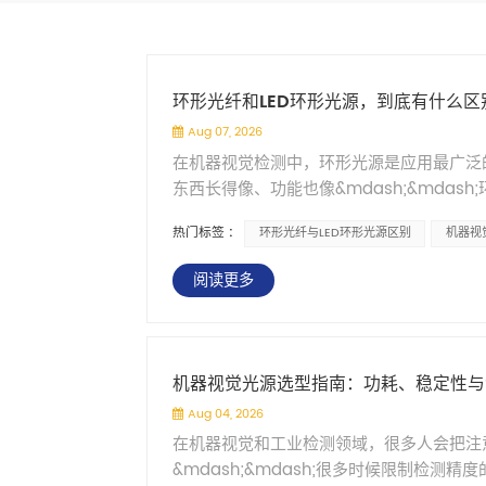
环形光纤和LED环形光源，到底有什么区
Aug 07, 2026
在机器视觉检测中，环形光源是应用最广泛的照
东西长得像、功能也像&mdash;&mdas
间犹豫。看起来都是绕成一圈发光，都能消
热门标签 :
环形光纤与LED环形光源区别
机器视
这篇文章直接对比。 环形光纤产品介绍 一
根本的区别。 LED环形光源的结构很直接&m
阅读更多
光点就在环上，直接照向被测物体。 环形光
光纤传导到环上，从环上的光纤末端出光。发
环形光源：环上发光 环形光纤：环上出光，
均匀性：连续光 vs 离散点 LED环形光
机器视觉光源选型指南：功耗、稳定性与
拼成一个环。灯珠之间有间隙，环上天然存
Aug 04, 2026
看不出来。但在高精度检测中，相机比眼睛敏感
在机器视觉和工业检测领域，很多人会把注
到，影响图像质量。 环形光纤的光纤束在
&mdash;&mdash;很多时候限制检
成连续的光环。简单说就是：没有灯珠之间