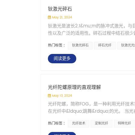
检测、科研光学等领域。从材料选型到精密
0.50&mdash;&mdash;不是不能
创治疗，内窥镜技术为微创治疗带来了可操
钬激光碎石
一直在做自己擅长的事。 GlassBrid
全流程自研自制，从纤芯端面处理到分支注塑
传统的开放式手术相比，微创手术具有创伤
是背后的产业信号：光互连正在从&ldquo;机房
预制棒，塑料类用进口高透光材料&mdash
May 21, 2024
疗技术和相关器械已经更加成熟可靠，部分
&rdquo;&mdash;&mdash;这
信级百万芯公里的大单，那不是我们的战场。
钬激光是波长2.1&mu;m的脉冲式激光
一台主机就要上百万元、软镜上万元，再加
定制的光纤组件、更严苛的品质要求、以及
&rdquo;的活儿。 如果你正卡在某个
性以及广泛的适用性。碎石过程中结石很少
&ldquo;买不起&rdquo;也&ldquo
传输这件事做得更扎实。 南京鸿照科技有限
路怎么走。聊完哪怕不合作，我也能帮你避
输尿管镜及经皮肾镜直接碎石，不会造成组
解决民众医疗资源匮乏的愿景。一次性塑料
52374096邮箱：sales@gohecho.cn官网
热门标签 :
&middot; 医疗 / 工业 / 科研 📞 +86-25-
钬激光碎石
碎石光纤
钬激光光
管结石、肾结石均可进行有效治疗。 研究
息，提升基层医疗服务水平和患者管理的能
达100％。这种手术为无创或微创手术，
用，有助于实现快速诊疗筛查和转诊分流。
阅读更多
治疗合并的尿路肿瘤、输尿管息肉、狭窄等
左右的纤维软镜，经过尿道、膀胱插入输尿
石击碎后取出和引流排出。利用人体天然的
内微创技术，因而备受患者青睐。
光纤陀螺原理的直观理解
May 13, 2024
光纤陀螺，简称FOG，是一种利用光纤技
在光纤中&ldquo;跳舞&rdquo;的光
发生变化。光纤陀螺通过精密地测量这种变
热门标签 :
光纤技术
定制光纤
特种光纤
高精度的光学系统和电子信号处理系统。光
光信号，从而得到精确的角速度数据。由于