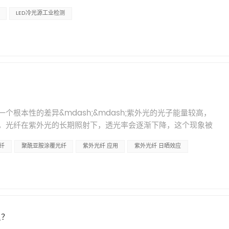
这个道理听起来简单，但选什么样的光源、怎么配、有什么参数值
环形光纤束的光斑均匀、无阴影。 三、散热：热在远端 vs 热在环
LED冷光源工业检测
楚。这篇文章从功耗、稳定性和波长三个维度聊聊光源选型的一
ED灯珠本身还是会发热的。LED环形光源的灯珠就在环上，热量直
卤素灯，不是没有原因的 如果你接触过工业光源的迭代过程，应该
计控制温度，但对于热敏感的样品来说，这个热量还是需要考虑
点是亮度高，缺点是寿命短&mdash;&mdash;通常只有
光传导到环上。光纤传光的过程中基本不产生热量，环上出光端几
间运行需要额外的散热措施。 LED光源的普及改变了这个局面。以
。 这就是所谓的&ldquo;冷光&rdquo;照明。对于半导体
机功耗只有65W，但光输出相当于250W金属卤素灯的水平。也就
一个很实际的优势。 四、灵活性和定制空间 LED环形光源的环
，实现了相近的亮度。 配合标准光纤，在距离光纤输出末端50毫
少、外径多少、灯珠数量多少，出厂就定了。如果要换规格，只能换整
。这是一个什么概念？对于大多数高速线阵相机来说，这个亮度已经可
换一个不同尺寸或不同出光角度的环，不需要换光源，只需要换光
0,000小时&mdash;&mdash;卤素灯换十次，LED可能还不
同的镜头和检测场景。 此外，环形光纤在材质选择上也有更多选
根本性的差异&mdash;&mdash;紫外光的光子能量较高，
更少的能耗和更低的长期运营成本。对于需要24小时连续运行的产
温，塑料光纤成本低，石英光纤可以传输紫外光。LED环形光源的波长选
，光纤在紫外光的长期照射下，透光率会逐渐下降，这个现象被
性：高速检测的隐形门槛 亮度只是基础。在高速检测场景中，光源
匀度要求高、检测精密元件&mdash;&mdash;环形光纤更合
quo;日晒效应&rdquo;。因此，紫外光纤的制造逻辑与常规光纤有很大
的工作原理决定了它对光的一致性要求很高。如果光源输出有波
体、精密电子） &mdash;&mdash;环形光纤的冷光特性有优
纤
聚酰亚胺涂覆光纤
紫外光纤 应用
紫外光纤 日晒效应
性处理。 一、纤芯纯度：紫外光纤的第一道门槛 紫外光纤的纤芯
上就可能表现为条纹或者明暗不均，算法很难区分这是缺陷还是
ash;环形光纤更灵活 预算有限、检测要求不极端
对于紫外波段的传输而言，纤芯纯度直接决定了光纤的寿命和透过
级滤波处理，输出纹波控制在&plusmn;2mV以内。这个数值对
更高 通用表面检测、常规工业视觉&mdash;&mdash;LED环形光源
）来提高折射率，与纯二氧化硅包层形成全反射条件。但这一做法在
因光源波动导致的图像异常。 另一个容易被忽略的参数是响应速
适合。把检测需求、样品特性、预算和安装空间都列清楚，选择就
显的吸收峰，并且在紫外辐照下容易形成Ge-E&lsquo;色心
ash;比如运动中的物体检测&mdash;&mdash;光源需要在上位
多年的产品积累，可提供多种内径、外径和出光角度的环形光纤导
光纤在紫外波段的损耗持续增加。此外，铁、铜、磷、铝等杂质元素在
的响应时间小于100纳秒，支持最高100KHz的外部触发频率。简
接受长度和接口的定制。如有选型疑问或需要样品测试，欢迎联
制备阶段严格控制。 简单说，紫外光纤的纤芯对&ldquo;干净
迟。 调光方面，支持0到100%连续可调，可以通过面板手动调
里？
杂质，意味着越少的色心起点。 二、两种有效的抗紫外手段 在保证
V电压信号、PWM等方式远程控制。对于集成到自动化产线中来说，远