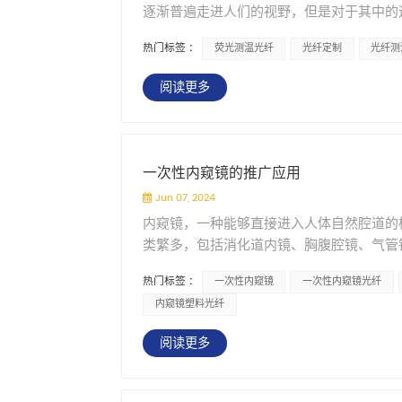
你看，出发点完全不同。 所以我建议你直接问对
适的选择。 五、选型的时候注意什么 光形
逐渐普遍走进人们的视野，但是对于其中的
程可控，并非仅做组装加工。同时提供OE
个通道都是独立的光信号路径。比拼的不再
他说&ldquo;我们主要做数据中心和基站&
环形光做同轴照明，消除阴影，适合镜面和
原理、分布式光纤测温原理、光纤光栅测温
的客户项目中。 每批次产品均经过100%
里排布更多通道、如何在材料内部&ldquo;
制，不是看他证书多厚，而是看他敢不敢给你
状照射。 材质怎么选。 石英光纤传输效率
热门标签 :
荧光测温光纤
光纤定制
光纤测
实验领域得到使用。 基于荧光寿命的光纤
适的石英光纤方案，欢迎联系我们。
心，正在从&ldquo;光纤本身&rdquo;向
我不在乎你的ISO证书，我只在乎我每次踩脚
对光品质要求高的场景。玻璃光纤性价比不
态下，当受到激发光照射，就会出现电子吸
在这个链条上提供更多价值，谁就能拿到更
说得好。因为医疗器械一旦上了手术台，光
阅读更多
合短距离低成本场景。 长度怎么定。 根据
态，但是会有能量不断辐射，从而产生荧光
&mdash;&mdash;高纯度、低损耗
靠谱？我就看三样东西。 是否主动提供每批次
米。长度越长损耗越大，长距离应用需要考虑端
同荧光余晖衰减本身存在关联，其所谓的余
璃具有优异的光学透过率、热稳定性和尺寸
糊不得。是否清楚告知原材料来源&mdash;
通用的接口标准。选型之前先确认一下现有光
着直接的关系。在荧光物质温度确定之后，
光信号从光纤进入芯片时，对介质材料的核
射率均匀。别家便宜但批次差异大，我们不
块做了不少年，线形、环形、面形光纤导光
所以，通过特性曲线，就可以选择对应的材
心，同样是玻璃材料的光学性能。光信号在
一次性内窥镜的推广应用
&mdash;&mdash;弯折寿命、拉力
ODM。线形光纤发光区域从50毫米到12
将表面温度明确，进而将监测点温度确定。
折射率均匀性、耐温性能和长期稳定性，直接
客户，自己带了一套测试规程来，说&ldquo
口高传输率的。 AOI检测对精度的要求越
Jun 07, 2024
异常升高，因此检测意义更大。
&rdquo;进玻璃里，而我们一直在做的，正是
&mdash;&mdash;说明他懂行，也
正好能解决很多照明上的老问题。如果你在
内窥镜，一种能够直接进入人体自然腔道的
的，对光学品质的追求也是一致的。 康宁发布
最后跟我们合作了。 他要的是手持探头里
的困扰，光纤照明可以作为一个值得试试的
类繁多，包括消化道内镜、胸腹腔镜、气管
的需求从通信网络&ldquo;拽&rdquo
弯到20mm就开始明显漏光。 第一次打样我
室。消化科、心胸外科、泌尿外科、妇科、
CPO和玻璃基板封装对光纤组件的精度、
说不行。第二次换成0.39NA大芯径，弯
热门标签 :
一次性内窥镜
一次性内窥镜光纤
况。 然而，传统内窥镜结构复杂，很难彻
&ldquo;卖光纤&rdquo;，而是&ldq
和端面镀膜工艺，同时把分支长度重新分配
内窥镜塑料光纤
感染，进而造成被感染者健康的严重损害，
升。AI芯片封装用的光纤组件，洁净度、
代了三版，期间客户差点换方案。但最后他拿
&ldquo;舞台&rdquo;。它的出现
开。康宁的方案主要覆盖芯片封装端的光互连，
阅读更多
临床了。&rdquo;那种感觉比签个大单
每次拆开包装内窥镜处于最佳状态，一定程
&mdash;&mdash;同样需要精密的
一次，他再遇到弯径难题，第一个会想到我们
制内窥镜相关的成本，促进内窥镜手术在基
领域深耕多年，产品覆盖石英光纤、玻璃光
只干一件事：非通信领域的特种光纤传输。 我们
疗，通过不同的镜体在人体各部位为临床医