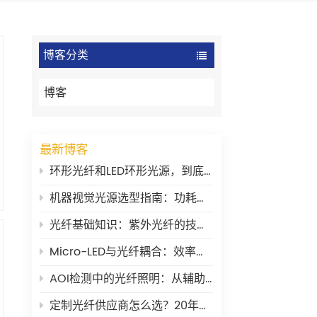
博客分类
博客
最新博客
环形光纤和LED环形光源，到底有什么区别？
机器视觉光源选型指南：功耗、稳定性与波长
光纤基础知识：紫外光纤的技术要点
Micro-LED与光纤耦合：效率瓶颈在哪里？
AOI检测中的光纤照明：从辅助工具到核心环节
定制光纤供应商怎么选？20年老兵的一些大实话