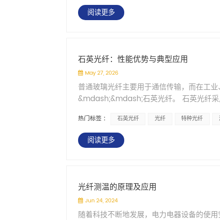
照科技在光纤端面处理、数值孔径匹配以及
的光波导仅有数百纳米。两者尺寸相差数十
们看着办&rdquo;的。因为一个负责任的工
均匀照明，阴影基本消除。不同角度的光能凸显
和应用场景提供端到端的光传输方案。关于
阅读更多
进地下车库&mdash;&mdash;尺寸不匹
径能压到多少&rdquo;&ldquo;如果换成0
表面污染物在漫射光下更容易识别，边缘轮
章来源的说明： 本文参考了北京大学团队关于
（FAU）+主动对准&rdquo;工序。精
问题都能做&rdquo;，趁早换一家&mda
端是封闭的，不受外界环境光影响。车间是白天
于有限时域差分法，对Micro-LED与
解法很直接：把光路&ldquo;写&rdqu
OEM和贴牌不是一回事，别被术语绕晕了。 市
响照明条件。检测结果的重复性和可对比性因
已注明出处。
入式光波导。光纤插进去，光信号就沿着预
实际干的只是&ldquo;丝印logo&rdq
主要在这么几个地方： PCB和FPC检测
石英光纤：性能优势与典型应用
通道&mdash;&mdash;玻璃内部的光
&mdash;&mdash;那是贴牌，不是
速输送带上的连续检测。需要超长线光的时
May 27, 2026
合损耗目标低于2dB（O波段）支持被动
型都按你的图纸重新设计，甚至为你专门开模
聚光透镜和匀光膜，光密度更高也更均匀。
普通玻璃光纤主要用于通信传输，而在工业
GlassBridge之所以引发行业高度关
计流程是什么样的？&rdquo; 如果对
扰少，表面缺陷容易突显。光从镜头周围均
&mdash;&mdash;石英光纤。 石
&mdash;&mdash;光引擎与芯片直接封
&mdash;&mdash;那他大概率就是个
体封装检测中需要双方向照明时可以用双管
显优势： 耐温性能更强：根据涂层不同，可
&ldquo;最后一公里&rdquo;连接问题。
么限制&rdquo;&ldquo;你希望寿命是几
错的选择。 多工位检测。 一台光源配多根
热门标签 :
石英光纤
光纤
特种光纤
胜任。 透光效率更高：尤其在紫外（UV）
成为高端AI芯片封装的新方向。2026年1
&rdquo;。这些问题问得越细，说明他
反射率表面。 金属、玻璃这类强反射材料
谱分析等精密检测场景。 机械强度更好：
心&mdash;&mdash;800G、1.6T光模
品做出来连我们标配的SMA接头都拧不紧
反射，让缺陷在图像里看得清楚。 柔性板和
阅读更多
性，石英光纤被广泛应用于以下领域： 应用
底层连接架构&rdquo;下沉。 康宁的布局不
收。 别找通信光纤厂做医疗或工业应用，术
纤可以贴着曲面走，照明一致性更好。 四、
高功率透光且不产生热量，石英光纤同时满足
光缆、连接器、波导、CPO封装的全链条方
心能力是&ldquo;远距离、高速率、大容量&r
各有适用场景，不是谁替代谁的关系。 光纤照
石英光纤传感器可长期稳定工作 实验室仪器
价涨幅达275%&mdash;&mdash;
而医疗、传感、机器视觉需要的是&ldquo
束就能改变光形，不需要换整个灯具。安装
光纤是理想选择 航空航天与军工 极端环境
的核心标的。 康宁要从&ldquo;卖光纤&rdq
举个例子。我们常用的塑料光纤和石英光纤，芯径
光纤测温的原理及应用
场景中不可替代。多工位扩展方便，一台光源
光纤组件通常需要定制。标准成品很难直接
宁GlassBridge的发布，引发了一个
&mdash;&mdash;不是因为别的不
照明的优势在于初始成本较低，适合对照明
Jun 24, 2024
至数米） 接头类型（SMA905、FC、SC
移。 过去几十年，光纤光缆行业比拼的是产能
稳定可靠。 但通信工程师听到这个会愣住：&l
散热问题。 总的来说，当检测场景对照明
随着科技不断地发展，电力电器设备的使用
纤束、一分二、线性、环形等） 南京鸿照
价值推向了另一个维度&mdash;&mdash;