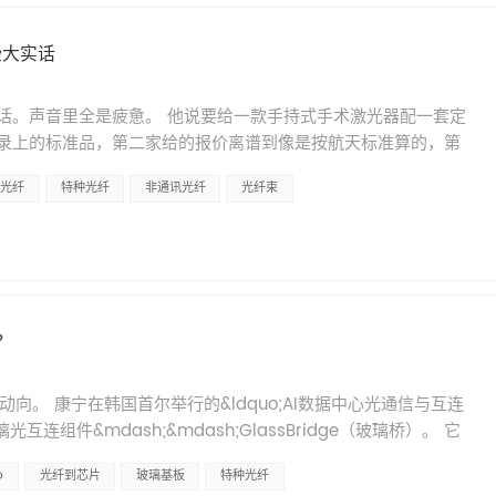
照明亮度和均匀性如果做不好，光电转换和后续图像处理都会受
效率几乎没有明显波动。也就是说存在一个&ldquo;容忍平台
掺氟实现折射率差，涂覆层需要耐受紫外老化，必要时辅以羟基
 高反光表面的眩光。 PCB上的焊点、芯片的金属引脚、玻璃基
么苛刻。 这个容忍度来自Micro-LED本身的光场特性
心目标&mdash;&mdash;在紫外波段下维持尽可能长的使
些大实话
规照明下会形成强烈的镜面反射，图像里出现刺眼的亮斑，亮斑覆盖的
使得横向对准的容差比想象中要大。对于规模化集成来说，这是一个好
定了紫外光纤在光谱分析、紫外激光传输、半导体检测等应用场
射是AOI一个老难题。镜面高光容易导致误报，阴影则容易导致漏
析的基础上，研究提出了两种可以实际操作的提效路径。 方案
护策略。鸿照科技在紫外光纤领域有多年的产品积累，可提供高
话。声音里全是疲惫。 他说要给一款手持式手术激光器配一套定
方向单一或者角度不对的时候，元器件的凸起结构会在自身投影里形
光纤之间的空气间隙里填充折射率匹配的光学胶（折射率约1.5），可以
品，支持定制化需求，欢迎咨询。
录上的标准品，第二家给的报价离谱到像是按航天标准算的，第
置就被遮住了。元器件越小，这个问题越明显。 热效应。 卤素灯
真结果显示耦合效率明显提升，而且相邻纤芯之间的串扰水平基
紫外波段透过率你们怎么控制的&rdquo;，对方愣了三秒，然后开始
CB板轻微变形、精密元件的焊点性能漂移，这些情况都发生过。
，不涉及结构改动，成本也低。 方案二：在Micro-LED表面集
M光纤
特种光纤
非通讯光纤
光纤束
根本不在乎我要解决什么问题，只想赶紧挂电话。&rdquo; 这种电
。 环境光干扰。 AOI设备周围的环境光不是恒定的
微透镜结构，相当于把光场重新&ldquo;整理&rdquo;一下，把更
找定制光纤供应商，大概率正在经历类似的糟心事儿
样，晴天和阴天不一样，旁边设备开关也会影响。自然光在一天中不断
确实能提升耦合效率，但也带来了一个副作用：串扰有所增加。
要的尺寸，标准品弯不动，小批量人家爱答不理。 今天不兜圈子，把我
些不可控因素会让同一产品的检测结果在不同时间段出现差异。
力有限。如果想要进一步优化，非球面微透镜是一个可以考虑的
十说给你听。 先别急着打电话，把自己需求磨清楚。 这话听起来
OI系统里不是要去替代LED，它是用来解决LED和传统光源搞不
总结 这项研究的价值在于给出了几个明确的结论，对于芯片级光互
话&ldquo;我要光纤&rdquo;，然后我们来回邮件十几个回
上面说的那些痛点。 柔性导光。 光源放在一个地方，光通过光纤
-LED的宽角度发射特性降低了对准精度的要求。这个特点对规模化
耐200度高温的传光束。 &ldquo;定制光纤&rdquo;四个字
张&mdash;&mdash;相机、镜头、运动机构已经占了大半，照
。 第二，纤芯直径和界面结构的设计需要在耦合效率和集成密度
？
。光从哪来、到哪去、中间要拐几个弯、周围温度多高、有没有
，可以绕弯，这是刚性照明做不到的。有的光纤照明系统弯曲半
好，而是取决于具体场景的约束条件。 第三，微透镜这类光学元
量。我见过太多人一开始只说要一根&ldquo;传光束&rdquo;，等到
 光纤传光几乎不产热，光从光纤末端出来的时候温度很低。这意味
景审慎设计。效率提升和串扰控制之间往往需要做一个取舍。 光
向。 康宁在韩国首尔举行的&ldquo;AI数据中心光通信与互连
。 你起码得想明白三件事。 光用在哪？切开组织、照出图像、还
移，检测结果更稳定。 均匀照明。 光纤束通过合理的排布和混光
cro-LED作为光源的潜力值得持续关注。如何让光高效地从
互连组件&mdash;&mdash;GlassBridge（玻璃桥）。 它
，用硬包层还是软包层。 波长是多少？有些光纤在近红外区损耗
。无论是线形光还是环形光，都能实现比较均匀的照明。均匀的
上的核心工程问题。 从特种光纤的角度来看，光耦合效率的提升从来
个玻璃材质的光连接器，任务是解决光通信领域一个长期存在的
折都算轻的。 环境有多狠？弯着放还是直着放？靠近高温炉还是
ash;&mdash;误报率自然就降下来了。 多角度多形态出光。
;光源的特性、光纤的参数、界面的处理方式，三个环节缺一不可。鸿
O
光纤到芯片
玻璃基板
特种光纤
这个难题有多大？ 光纤的纤芯直径约125微米，而光子芯片内部
和端面处理。 我从来不嫌客户问题多，反而怕那种&ldquo;你
光、线形光、面形光或者点状光。同轴光纤照明可以实现360度