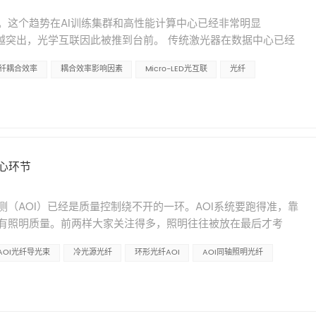
方式来抵抗紫外损伤： 增加羟基含量（OH⁻） 高浓度的羟基在
选择：不同颜色的光，看到的东西不一样 这是一个经常被忽视但很
。这个趋势在AI训练集群和高性能计算中心已经非常明显
o;作用，可以提前占据缺陷位点，降低紫外诱导色心形成的概率。通俗理
颜色和表面特征的敏感度是不一样的。并不是所有场景都适合用白
颈越来越突出，光学互联因此被推到台前。 传统激光器在数据中心已经
了，紫外光来了也没有空位可以形成色心。 这也是为什么紫外光
粗糙表面和通用照明场景 绿光（525nm） ：对金属表面划痕敏
复杂，这些短板限制了它在芯片级高密度集成场景中的发挥。
原因。高羟基光纤在深紫外波段（190&ndash;300纳米）的透
） ：波长较短，适合高精度测量和半导体检测 暖色光：适合需要特
纤耦合效率
耦合效率影响因素
Micro-LED光互联
光纤
能性。它的功耗更低、尺寸更小、亮度足够，而且在可见光波段有天然
loading） 将光纤置于高压氢气环境中，使氢分子扩散进入纤芯内
是亮度越高越好，而是要看检测对象是什么、缺陷类型是什么、什
成为短距离光互联中一个值得认真对待的光源方案。 不过，从Micro-
产生的色心缺陷&mdash;&mdash;相当于给光纤配备了一
精密检测中往往比亮度更重要。 S5000D系列提供了上述四种
&rdquo;，并不是一个已经解决的问题。北京大学近期的一项研究用
不过载氢处理有一个需要注意的地方：氢分子在常温下会逐渐从光纤中逸
关于配套光纤：光从光源到工位的那段路 LED冷光源通常需要配
因素影响最大，以及怎么优化。 一、影响耦合效率的三个关键因
有一定要求。如果光纤经过了载氢处理，建议采用密封性较好的
光通过光纤传导到检测工位。 这种设计的优势在于&ldquo;冷
，建模对象是GaN基蓝光Micro-LED阵列和多芯光纤束之间的光
紫外性能。 三、包层设计：掺氟是成熟方案 紫外光纤的包层设计
光源产生的热量通过光纤传导时基本不会到达出光端，因此检测工位附近没有
450 nm，光纤参数参考的是商用蓝光传输光纤。 研究人员通过控
射率约为1.458，而纤芯部分为了保持高纯度，通常不加掺杂。
，这是一个重要的考量因素。 光纤的选择涉及长度、接口、分支
心环节
的影响。 间隙距离的影响 数据呈现的趋势很清楚：间隙越大，耦
全反射。解决这个矛盾的方式是在包层中掺氟（F），氟可以降低
的是：光源和光纤需要配套选型，不能随意搭配。鸿照在这方面
效率下降得非常快。原因是Micro-LED的光场在近场区域高度局域
芯，从而形成全反射条件。 氟在紫外波段几乎没有吸收，不会引
结 选工业光源，说到底是在平衡几个变量： 功耗：影响长期运
（AOI）已经是质量控制绕不开的一环。AOI系统要跑得准，靠
去了。过了这个区间，进入远场区域后，效率下降的幅度反而趋
被广泛使用的方案。 四、涂覆层的选择：聚酰亚胺是常见选择 紫
检测一致性 波长：影响不同缺陷的显形效果 寿命：影响维护频
有照明质量。前两样大家关注得多，照明往往被放在最后才考
候把间隙压缩到1微米以内，收益是最大的。再往下压缩当然还有改
环节。 常规光纤使用的丙烯酸酯涂覆层在紫外光照射下会发生老
景。关键是弄清楚自己的检测需求，然后针对性地选型。 鸿照科技
ash;&mdash;很多时候限制检测精度的，不是相机不够好，而是
直径越大，耦合效率越高&mdash;&mdash;在小直径区间尤其
ash;这些现象都会影响光纤的性能和使用寿命，因此在紫外光纤中
、稳定性和波长灵活性上都做得比较均衡的方案。如果你目前在选型过
AOI光纤导光束
冷光源光纤
环形光纤AOI
AOI同轴照明光纤
概在12.1亿美元，到2032年预计能到22.8亿美元，年复合增长率
伯体，光向各个方向发射，直径大一些的纤芯能捕获更多发散光。但当
外光纤中应用较为广泛的涂覆材料。它具有耐高温、耐紫外老化的特
系鸿照技术团队交流讨论。 关于南京鸿照科技有限公司 鸿照科技
，慢慢变成提升检测效率的关键变量。 一、AOI检测中常见的照明问
明存在一个&ldquo;够用就行&rdquo;的区间。纤芯做得太
性能和光学性能。在某些特殊应用中，金属涂层（如铝、金）也
可靠的光纤传输解决方案。产品涵盖LED冷光源、卤素灯光源、光
。 光照不均匀。 照明系统提供的光照如果在检测面上有明暗差异，
度&mdash;&mdash;这两者之间需要做一个权衡。 横向偏
成本相应更高。 需要特别注意的是，如果光纤经过了载氢处理，
官网：www.gohecho.cn｜邮箱：sales@gohecho.cn
，亮区看着正常，暗区看着像缺陷&mdash;&mdash;算法
和光纤之间完全对准是很难做到的。仿真发现一个有意思的现象：在
气过快逸出。 总结来说，紫外光纤的制造逻辑与常规通信光纤有