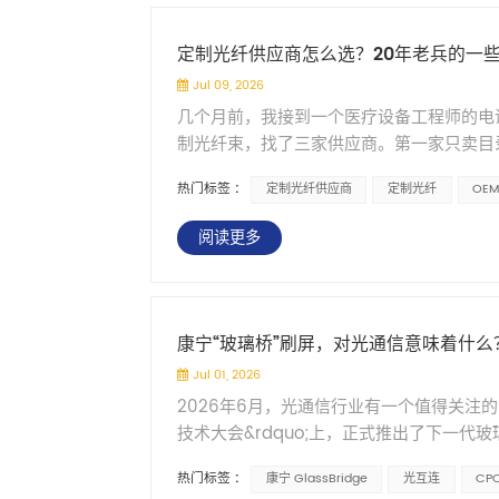
｜电话：(025)52374096
很难分清楚这是真实缺陷还是光照造成的。
&plusmn;0.5微米的偏移范围内，耦合
本质差异：纤芯必须尽可能纯净，包层通过
影响，结果就是合格品和不合格品互相误判。
&rdquo;，在这个范围内对准精度要求不那
钝化或载氢修复。每个环节的选择都围绕一个核
定制光纤供应商怎么选？20年老兵的一
板&mdash;&mdash;这些东西在常
&mdash;&mdash;它的宽角度发射
用寿命和稳定的透过率。这些技术要求也决
Jul 09, 2026
区域什么都看不清。复杂材料表面的镜面反
消息。 二、两种有效的优化方案 在上述分
景中，需要采用与常规光纤不同的选型和维
几个月前，我接到一个医疗设备工程师的电
检，这两头都不好办。 阴影遮挡。 照明
一：界面填充光学胶 在Micro-LED和
羟基石英光纤、聚酰亚胺涂覆紫外光纤等产
制光纤束，找了三家供应商。第一家只卖目
成阴影，焊点边缘或者引脚根部这些关键位
减少界面反射和折射率突变带来的损耗。仿
三家倒是什么都答应，可我一问&ldquo;
这类传统光源发热量不小，长时间照射下P
本没有变化。 这个方案的好处是工艺相对简单
热门标签 :
定制光纤供应商
定制光纤
OE
背产品手册。 他说：&ldquo;我感觉他们
检测对象是精密电子组件，热效应不能不考虑
成微透镜 在Micro-LED的出光面上做一个
话我这二十年接过不少。所以如果你也正在
&mdash;&mdash;白天和晚上不一
多光导向光纤入口。研究验证了球形微透镜
阅读更多
&mdash;&mdash;目录里找不到你
变化，工业车间的顶灯又亮又有方向性。这
原因在于球面透镜对高角度发射光的调控能
踩过的坑、筛供应商的几条硬规则，一五一
二、光纤照明怎么解决这些问题 光纤照明在A
方向，但设计和工艺难度都会更高。 三、
像废话，但我真的见过太多次了。客户发来一句
定的那些场景。光纤的几个特点，正好对应
联系统的设计有参考意义： 第一，Micro
合，最后发现他其实只需要一根能做90度转弯、
送到需要的位置。AOI机台内部空间本来就紧
集成有利，封装容差比传统激光器宽松得多
康宁“玻璃桥”刷屏，对光通信意味着什么
看着简单，实际上背后藏着的是几百个问题
明能放的位置很有限。光纤可以走狭小空间
之间找平衡。不是越大越好，也不是越小越
Jul 01, 2026
化学溶剂&mdash;&mdash;这些都是变
径能做到很小，走线很方便。 冷光照明。
件虽然能提升效率，但需要结合具体应用场
2026年6月，光通信行业有一个值得关注的动
样品做出来才发现弯径不对，又得从头再来
着PCB不会因为受热变形，焊点性能不会漂
互联正在从板级和机架级往芯片级延伸，Mi
技术大会&rdquo;上，正式推出了下一代玻璃光
是测温度？这直接决定用PMMA还是石英
设计，出光面的照度均匀性可以做得比较高
Micro-LED进入光纤，仍然是这个方向
不是新的光模块，也不是新的光纤。它是一
低，但在紫外区像堵墙。用错材料功率打八
光照意味着算法面对的是稳定一致的图像&md
不是一个单点问题&mdash;&mdash
热门标签 :
康宁 GlassBridge
光互连
CP
工程难题：把光从光纤精确送进光子芯片。 
有化学溶剂溅射？每种工况都对应不同的护套
同一台光源，换不同的光纤束就能输出环形