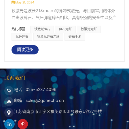
May 21, 2024
钬激光是波长2.1&mu;m的脉冲式激光，与目前常用的体外
冲击波碎石、气压弹道碎石相比，具有很强的安全性以及广
泛的适用性。碎石过程中结石很少跑动，回冲率非常低，因
热门标签 :
钬激光碎石
碎石光纤
钬激光光纤
而效率大为提高。它可以通过膀胱镜、输尿管镜及经皮肾镜
光纤碎石
钬激光碎石光纤
碎石手术
直接碎石，不会造成组织损伤。而且钬激光光纤是可弯曲
的，所以它对任何部位的输尿管结石、肾结石均可进行有效
阅读更多
治疗。 研究表明，腔镜下钬激光碎石单次成功率在95％以
上，治疗膀胱结石可达100％。这种手术为无创或微创手
术，治疗过程中病人基本没有痛苦。既没有穿孔、出血的危
险，还可同时治疗合并的尿路肿瘤、输尿管息肉、狭窄等。
联系我们
具体过程是输尿管软镜下钬激光碎石术是利用一条直径
3mm左右的纤维软镜，经过尿道、膀胱插入输尿管到达肾
电话 :
025-5237 4096
盂、肾盏内，利用钬激光光纤将输尿管上段结石及肾结石击
邮箱 : sales@gohecho.cn
碎后取出和引流排出。利用人体天然的泌尿系腔道，不在身
体上做任何切口，是一种纯粹的泌尿外科腔内微创技术，因
江苏省南京市江宁区福英路1001号联东U谷37号楼
而备受患者青睐。