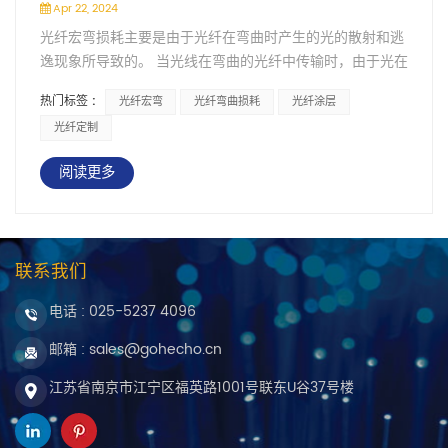
Apr 22, 2024
光纤宏弯损耗主要是由于光纤在弯曲时产生的光的散射和逃
逸现象所导致的。 当光线在弯曲的光纤中传输时，由于光在
介质中的传播速度和方向的改变，部分光线会从光纤中逸
热门标签 :
光纤宏弯
光纤弯曲损耗
光纤涂层
出，从而引起光信号的损耗。 此外，光在光纤中的传播是通
光纤定制
过全反射的方式进行的，而在弯曲处，光线的入射角度可能
会超过全反射的临界角，从而发生散射现象，也会造成光信
阅读更多
号的损耗。 宏弯损耗的大小受到多种因素的影响，包括弯曲
半径、光纤的类型和材料以及光纤的外层涂层等。较小的弯
曲半径会增加光线的散射和逃逸现象，导致宏弯损耗增大。
特殊的外层涂层能够减少光线的散射和逃逸，从而降低宏弯
联系我们
损耗。
电话 :
025-5237 4096
邮箱 : sales@gohecho.cn
江苏省南京市江宁区福英路1001号联东U谷37号楼