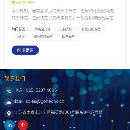
Mar 26, 2024
众所周知，通常意义上的光纤由纤芯、包层和涂敷层构成。
其中纤芯、包层决定了其光学特性，一般是用熔融石英在
2000℃的环境下拉制，高温性能自然不用多言。在石英玻
热门标签 :
耐高温光纤
火检光纤
聚酰亚胺涂层
璃拉制过程中，其表面不可避免地会留下细微裂纹，在使用
PI涂层
聚酰亚胺光纤
国产光纤
中受各种环境应力的影响，裂纹可能会迅速扩大甚至断裂，
所以在拉制出裸纤的第一时间就帮它穿上一层护套
阅读更多
&mdash;&mdash;涂敷层，以大大改善其机械特性，使其
更抗弯更抗拉。 涂敷材料主要以有机硅或丙烯酸树脂为主，
使用热固化或UV固化等工艺将其附着到裸纤上。但无论是
有机硅树脂还是丙烯酸树脂，使用环境都低于180℃，超过
联系我们
这个温度这些材料就会分解失效。在石油化工/航空航天/激
光加工等特种行业均对光纤的高温特性提出了更高的要求，
电话 :
025-5237 4096
所以能突破涂敷层的温度限制，就能大大扩展光纤的应用场
邮箱 : sales@gohecho.cn
景。 耐高温光纤的重要意义在于其能够在极端高温环境下保
持稳定的传输性能，解决了常规光纤在高温条件下易失效的
江苏省南京市江宁区福英路1001号联东U谷37号楼
问题。这种光纤的出现极大地拓宽了光纤通信的应用领域，
特别是在那些需要长时间在高温环境中工作的场景，如石
化、电力、冶金、汽车、航空航天等行业。 聚酰亚胺