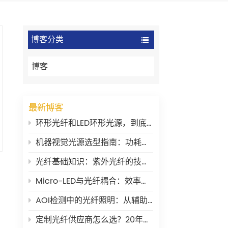
博客分类
博客
最新博客
环形光纤和LED环形光源，到底有什么区别？
机器视觉光源选型指南：功耗、稳定性与波长
光纤基础知识：紫外光纤的技术要点
Micro-LED与光纤耦合：效率瓶颈在哪里？
AOI检测中的光纤照明：从辅助工具到核心环节
定制光纤供应商怎么选？20年老兵的一些大实话