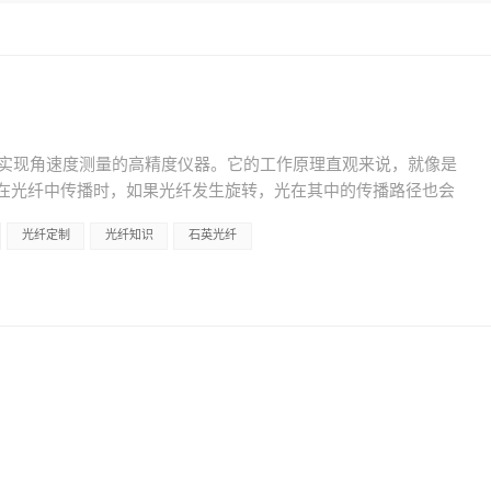
术实现角速度测量的高精度仪器。它的工作原理直观来说，就像是
。 当光在光纤中传播时，如果光纤发生旋转，光在其中的传播路径也会
化，就能推算出光纤的旋转速度和方向。 光纤陀螺的关键在于其
光纤定制
光纤知识
石英光纤
学系统确保光在光纤中稳定传播，而电子系统则负责接收并处理
其高灵敏度、快速响应和长期稳定性，光纤陀螺在航空、航天、
系统提供了重要的角速度测量手段。