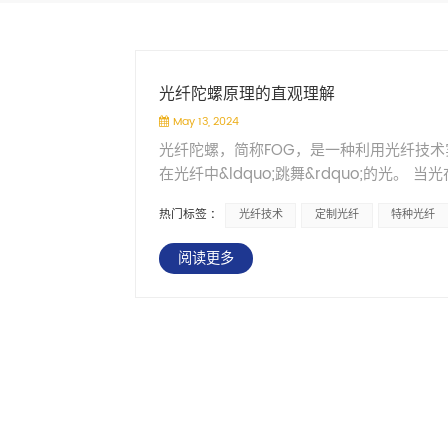
光纤陀螺原理的直观理解
May 13, 2024
光纤陀螺，简称FOG，是一种利用光纤技
在光纤中&ldquo;跳舞&rdquo;的光
发生变化。光纤陀螺通过精密地测量这种变
热门标签 :
光纤技术
定制光纤
特种光纤
高精度的光学系统和电子信号处理系统。光
光信号，从而得到精确的角速度数据。由于
阅读更多
航海等领域得到了广泛应用，为导航和控制