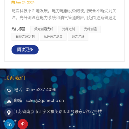
Jun 24, 2024
随着科技不断地发展，电力电器设备的使用安全不断受到关
注。光纤测温在电力系统和油气管道的应用范围逐渐普遍走
进人们的视野，但是对于其中的运作原理大家却知之甚少，
热门标签 :
荧光测温光纤
光纤定制
光纤测温
下面就来给大家介绍下荧光光纤测温原理、分布式光纤测温
石英光纤定制
光纤荧光测温
荧光光纤
原理、光纤光栅测温原理 。光纤测温不仅可以应用在电力、
石油石化领域， 还在科研实验领域得到使用。 基于荧光寿
阅读更多
命的光纤温度测温，一般来说，荧光物质分子外层电子都处
于相对稳定的状态下，当受到激发光照射，就会出现电子吸
收能量跃迁的情况。在消失激发光之后，就会让其重新返回
基态，但是会有能量不断辐射，从而产生荧光。针对其具体
联系我们
的测温，是在入射光消失开始，其物质表面的温度同荧光余
晖衰减本身存在关联，其所谓的余晖衰减，实际上就是荧光
电话 :
025-5237 4096
寿命。而荧光寿命的长度和温度高低有着直接的关系。在荧
邮箱 : sales@gohecho.cn
光物质温度确定之后，实际的余晖保持时间就是寿命，其本
身和电流信号是单调关系。所以，通过特性曲线，就可以选
江苏省南京市江宁区福英路1001号联东U谷37号楼
择对应的材料作为探头，通过检测的电流值和时间支架的相
互关系，就可以将表面温度明确，进而将监测点温度确定。
在工程实施中，相比正常的运行温度检测，在出现故障后的