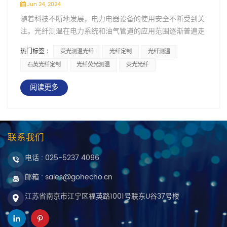
Jun 24, 2024
随着科技不断地发展，电力电器设备的使用安全不断受到关
注。光纤测温在电力系统和油气管道的应用范围逐渐普遍走
进人们的视野，但是对于其中的运作原理大家却知之甚少，
热门标签 :
荧光测温光纤
光纤定制
光纤测温
下面就来给大家介绍下荧光光纤测温原理、分布式光纤测温
石英光纤定制
光纤荧光测温
荧光光纤
原理、光纤光栅测温原理 。光纤测温不仅可以应用在电力、
石油石化领域， 还在科研实验领域得到使用。 基于荧光寿
阅读更多
命的光纤温度测温，一般来说，荧光物质分子外层电子都处
于相对稳定的状态下，当受到激发光照射，就会出现电子吸
收能量跃迁的情况。在消失激发光之后，就会让其重新返回
基态，但是会有能量不断辐射，从而产生荧光。针对其具体
联系我们
的测温，是在入射光消失开始，其物质表面的温度同荧光余
晖衰减本身存在关联，其所谓的余晖衰减，实际上就是荧光
电话 :
025-5237 4096
寿命。而荧光寿命的长度和温度高低有着直接的关系。在荧
邮箱 : sales@gohecho.cn
光物质温度确定之后，实际的余晖保持时间就是寿命，其本
身和电流信号是单调关系。所以，通过特性曲线，就可以选
江苏省南京市江宁区福英路1001号联东U谷37号楼
择对应的材料作为探头，通过检测的电流值和时间支架的相
互关系，就可以将表面温度明确，进而将监测点温度确定。
在工程实施中，相比正常的运行温度检测，在出现故障后的