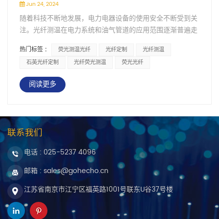
Jun 24, 2024
随着科技不断地发展，电力电器设备的使用安全不断受到关
注。光纤测温在电力系统和油气管道的应用范围逐渐普遍走
进人们的视野，但是对于其中的运作原理大家却知之甚少，
热门标签 :
荧光测温光纤
光纤定制
光纤测温
下面就来给大家介绍下荧光光纤测温原理、分布式光纤测温
石英光纤定制
光纤荧光测温
荧光光纤
原理、光纤光栅测温原理 。光纤测温不仅可以应用在电力、
石油石化领域， 还在科研实验领域得到使用。 基于荧光寿
阅读更多
命的光纤温度测温，一般来说，荧光物质分子外层电子都处
于相对稳定的状态下，当受到激发光照射，就会出现电子吸
收能量跃迁的情况。在消失激发光之后，就会让其重新返回
基态，但是会有能量不断辐射，从而产生荧光。针对其具体
联系我们
的测温，是在入射光消失开始，其物质表面的温度同荧光余
晖衰减本身存在关联，其所谓的余晖衰减，实际上就是荧光
电话 :
025-5237 4096
寿命。而荧光寿命的长度和温度高低有着直接的关系。在荧
邮箱 : sales@gohecho.cn
光物质温度确定之后，实际的余晖保持时间就是寿命，其本
身和电流信号是单调关系。所以，通过特性曲线，就可以选
江苏省南京市江宁区福英路1001号联东U谷37号楼
择对应的材料作为探头，通过检测的电流值和时间支架的相
互关系，就可以将表面温度明确，进而将监测点温度确定。
在工程实施中，相比正常的运行温度检测，在出现故障后的