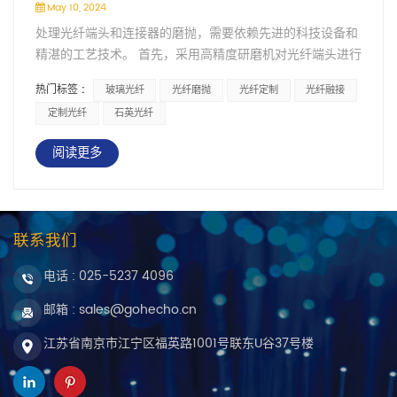
May 10, 2024
处理光纤端头和连接器的磨抛，需要依赖先进的科技设备和
精湛的工艺技术。 首先，采用高精度研磨机对光纤端头进行
微细磨削，确保端面光滑平整，接着利用特殊设计的抛光工
热门标签 :
玻璃光纤
光纤磨抛
光纤定制
光纤融接
具进行抛光，以消除细微的划痕和不平整。 对于连接器，则
定制光纤
石英光纤
采用特殊的研磨和抛光工艺，确保其与光纤端头的精确对
接，整个过程中，精密的控制系统和在线检测技术确保每一
阅读更多
步操作都准确无误。
联系我们
电话 :
025-5237 4096
邮箱 : sales@gohecho.cn
江苏省南京市江宁区福英路1001号联东U谷37号楼