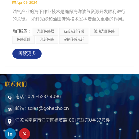
Apr 09, 2024
油气产业的海下作业技术是确保海洋油气资源开发顺利进行
的关键。 光纤光缆和油田传感技术发挥着至关重要的作用。
光纤光缆以其高速、大容量的数据传输能力，为海下作业提
热门标签 :
光纤传感器
石英光纤传感
玻璃光纤传感
供了稳定可靠的通信保障。通过光纤光缆，作业平台可以实
传感光纤
光纤传感
定制传感光纤
时获取海底油气井的监测数据，确保作业过程的安全与高
效。 油田传感技术则通过布置在海底的各类传感器，实现对
阅读更多
油气井的实时监测和预警。这些传感器能够感知井口的压
力、温度、流量等关键参数，为作业人员提供决策支持，预
防潜在的安全风险。 随着科技的不断发展，海下作业技术也
在不断创新和完善。未来，光纤光缆和油田传感技术将继续
联系我们
为油气产业的深海开发提供有力支撑，推动海洋油气资源的
可持续利用。
电话 :
025-5237 4096
邮箱 : sales@gohecho.cn
江苏省南京市江宁区福英路1001号联东U谷37号楼