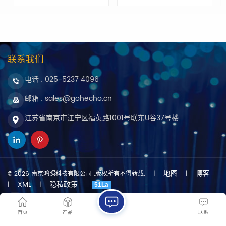
联系我们
电话 :
025-5237 4096
邮箱 : sales@gohecho.cn
江苏省南京市江宁区福英路1001号联东U谷37号楼
地图
博客
© 2026 南京鸿照科技有限公司 .版权所有不得转载.
|
|
XML
隐私政策
|
|
51La
友情链接 :
dyyseo.com
支持IPv6网络
|
首页
产品
联系