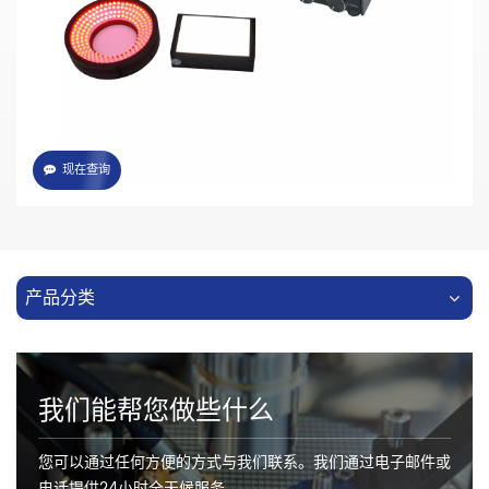
谐振软开关技术
可外部触发
支持0--5VDC电压调光， 5--24V PWM调光
现在查询
产品分类
我们能帮您做些什么
您可以通过任何方便的方式与我们联系。我们通过电子邮件或
电话提供24小时全天候服务。