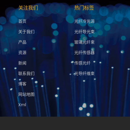
关注我们
热门标签
首页
光纤冷光源
关于我们
光纤导光束
产品
玻璃光纤束
资源
光纤传感器
新闻
传感光纤
联系我们
光导纤维束
博客
网站地图
Xml