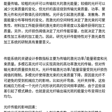
能量传输。较粗的光纤可以传输较大的激光能量；较细的光纤可以
减少光束质量的变化，但光纤的直径烧到传输光束质量、功率、聚
焦元件和光纤数值孔径的限制。光纤会引起激光质量、发散角、界
面能量分布等特性的变化，而激光的空间特性决定了激光束的可聚
焦性、材料加工所能获得的激光束的功率密度以及最终获得的加工
质量。另外，光纤损伤阈值决定了光纤传能容量，也就决定了激光
柔性加工系统的加工能力。因此，研究光纤传能特性对于激光柔性
加工系统的研制具有重要意义。
传能系统的关键设计参数指标主要为传输的激光功率/能量密度和光
束质量。多模石英光纤可以实现高效的高功率激光的传输，但对传
输光束的质量损失较大。光纤传输激光功率/能量容量受到光纤损伤
阈值的限制。
多模光纤使得激光束的光束质量下降，原因是光纤不
可避免的受到机械应力的影响，比如光纤弯曲、光纤夹持等，这些
机械应力形成一个光纤几何形状的高的空间频率调制，由于这些误
差引起了模式耦合，也就是说光纤输出端光斑的能量分布变得比较
均匀。
光纤传能的影响因素：