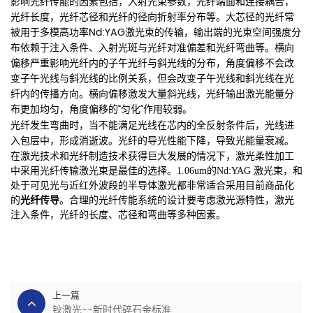
影响光纤传能的因素包括，入射光束参数，光纤端面和连接耦合，
光纤长度，光纤芯径和光纤的径向折射率分布等。大芯径的光纤常
被用于多模高功率Nd:YAG激光束的传输，输出端的光束空间强度分
布依赖于注入条件、入射光斑与光纤对准偏差和光纤弯曲等。横向
偏移严重影响光纤内的子午光纤与斜光线的分布，角度偏移不会改
变子午光线与斜光线的比例关系，但会改变子午光线和斜光线在光
纤内的传播方向。横向偏移激发大量斜光线，光纤输出激光能量分
布更加均匀，角度偏移的“匀化”作用较弱。
光纤发生弯曲时，当不能满足光线在芯内的全反射条件后，光线进
入包层中，形成消逝波。光纤的导光性
能下降，导致光能量衰减。
在激光技术和光纤制造技术获得巨大发展的情况下，激光柔性加工
中采用光纤传输激光束是最佳的选择。1.06um的Nd:YAG 激光束，和
处于可见光与近红外波段的半导体激光都非常适合采用目前商品化
的
光纤传导
。合理的光纤传能系统的设计要考虑激光源特性，激光
。
注入条件，光纤的长度、芯径和弯曲等多种因素
上一篇
钬激光--新时代碎石金标准