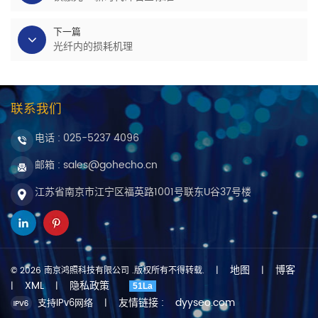
下一篇
光纤内的损耗机理
联系我们
电话 :
025-5237 4096
邮箱 : sales@gohecho.cn
江苏省南京市江宁区福英路1001号联东U谷37号楼
地图
博客
© 2026 南京鸿照科技有限公司 .版权所有不得转载.
|
|
XML
隐私政策
|
|
51La
友情链接 :
dyyseo.com
支持IPv6网络
|