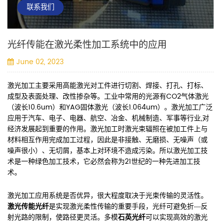
联系我们
光纤传能在激光柔性加工系统中的应用
June 02, 2023
激光加工主要采用高能激光对工件进行切割、焊接、打孔、打标、
成型及表面处理、改性掺杂等。工业中常用的光源有CO2气体激光
（波长10.6um）和YAG固体激光（波长1.064um）。激光加工广泛
应用于汽车、电子、电器、航空、冶金、机械制造、军事等行业,对
经济发展起到重要的作用。激光加工时激光束辐照在被加工件上与
材料相互作用完成加工过程，因此是非接触、无磨损、无噪声（或
噪声很小）、无切屑，基本上对环境不造成污染。所以激光加工技
术是一种绿色加工技术，它必然会称为21世纪的一种先进加工技
术。
激光加工应用系统是否优异，很大程度取决于光束传输的灵活性。
激光传能光纤
是实现激光柔性传输的重要手段，光纤可避免折—反
射光路的限制，使路径更灵活。多模
石英光纤
可以实现高效的激光