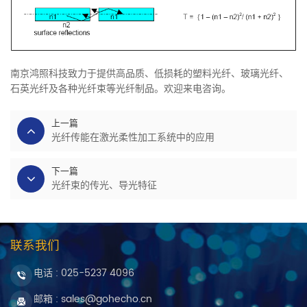
南京鸿照科技致力于提供高品质、低损耗的塑料光纤、玻璃光纤、
石英光纤及各种光纤束等光纤制品。欢迎来电咨询。
上一篇
光纤传能在激光柔性加工系统中的应用
下一篇
光纤束的传光、导光特征
联系我们
电话 :
025-5237 4096
邮箱 : sales@gohecho.cn