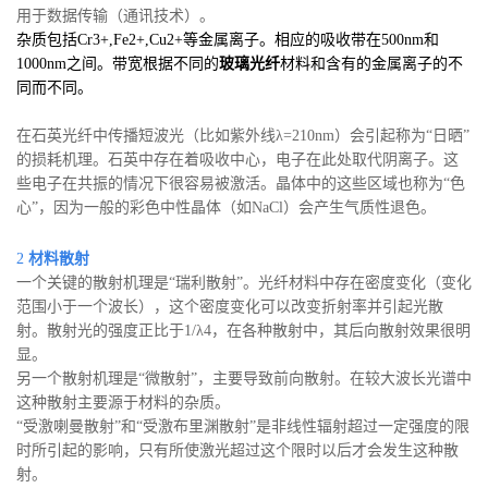
用于数据传输（通讯技术）。
杂质包括Cr3+,Fe2+,Cu2+等金属离子。相应的吸收带在500nm和
1000nm之间。带宽根据不同的
玻璃光纤
材料和含有的金属离子的不
同而不同。
在石英光纤中传播短波光（比如紫外线λ=210nm）会引起称为“日晒”
的损耗机理。石英中存在着吸收中心，电子在此处取代阴离子。这
些电子在共振的情况下很容易被激活。晶体中的这些区域也称为“色
心”，因为一般的彩色中性晶体（如NaCl）会产生气质性退色。
2
材料散射
一个关键的散射机理是“瑞利散射”。光纤材料中存在密度变化（变化
范围小于一个波长），这个密度变化可以改变折射率并引起光散
射。散射光的强度正比于1/λ4，在各种散射中，其后向散射效果很明
显。
另一个散射机理是“微散射”，主要导致前向散射。在较大波长光谱中
这种散射主要源于材料的杂质。
“受激喇曼散射”和“受激布里渊散射”是非线性辐射超过一定强度的限
时所引起的影响，只有所使激光超过这个限时以后才会发生这种散
射。