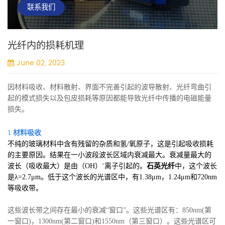
联系我们
光纤内的损耗机理
June 02, 2023
因材料吸收、材料散射、界面不完善引起的波导散射、光纤弯曲引
起的模式损失以及包皮损耗等原因都能导致光纤中传播的电磁能量
损失。
1
材料吸收
不纯的玻璃材料中含有残留的杂质和氢/氧原子，这是引起吸收损耗
的主要原因。结果在一小波段波长区域内衰减最大。衰减量最大的
波长（吸收最大）是由（OH）ˉ离子引起的。
石英光纤
中，这个波长
是λ=2.7μm。低于这个波长的光谱区中，有1.38μm，1.24μm和720nm
等吸收带。
这些波长带之间存在最小的衰减“窗口”。这些光谱区有：850nm(第
一窗口)，1300nm(第二窗口)和1550nm（第三窗口）。这些光谱区可