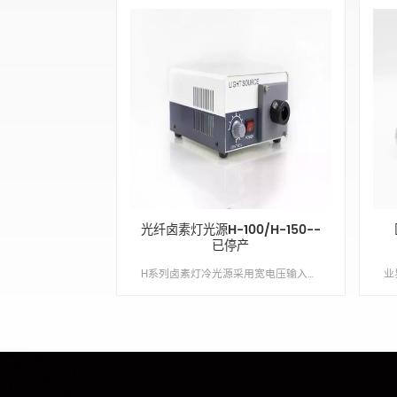
光纤卤素灯光源H-100/H-150--
已停产
H系列卤素灯冷光源采用宽电压输入缓启动设计，有效保护灯泡及主板；抽屉式换灯，高效率散热通道确保冷光源的稳定运行。 Min order:1 ShippingPort:南京 Original Region:南京 Lead Time:1 - 2 周