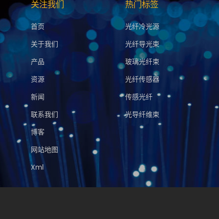
关注我们
热门标签
首页
光纤冷光源
关于我们
光纤导光束
产品
玻璃光纤束
资源
光纤传感器
新闻
传感光纤
联系我们
光导纤维束
博客
网站地图
Xml