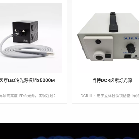
医疗LED冷光源模组S5000M
肖特DCR卤素灯光源
业界最高亮度LED冷光源，实现超过250W金卤灯光源的光输出。搭载5u响应时间高速触发功能，提供超高亮度的照明，色温6500K和5400K可选。 Min order:1 ShippingPort:南京 Original Region:南京 Lead Time:1 - 2 周