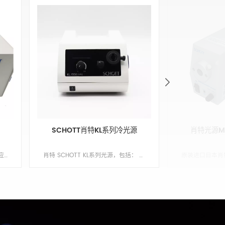
SCHOTT肖特KL系列冷光源
肖特光源Meg
DCR III - 用于立体显微镜检查中的应用卤素冷光源 鸿照科技代理肖特集团DCR/ACE/KL/MEGALIGHT/CV-LS等系列冷光源，规格齐全，欢迎选购！ Color:White Min order:1 ShippingPort:Nanjing Original Region:Germany Lead Time:6-8 周
肖特 SCHOTT KL系列光源，包括： KL 300 LED光源 &ndash; Compact LED light source KL 1600 LED光源 &ndash; Standard LED light source KL 2500 LED光源 &ndash; Advanced LED light source KL 1500 HAL卤素灯光源 &ndash; Halogen light source Color:白色 Min order:1 ShippingPort:南京 Original Region:德国 Lead Time:6-8周