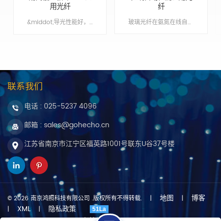
用光纤
纤
&middot;导光性能好，传输率高 &middot;坚实耐用，稳定性高 &middot;原装进口高品质光纤 &middot;提供OEM & ODM 服务
玻璃光纤在氨氮在线自动检测仪应用，总磷在线自动检测仪应用 Min order:1 ShippingPort:Nanjing Original Region:Nanjing Lead Time:1 - 2 weeks
联系我们
电话 :
025-5237 4096
邮箱 : sales@gohecho.cn
江苏省南京市江宁区福英路1001号联东U谷37号楼
地图
博客
© 2026 南京鸿照科技有限公司 .版权所有不得转载.
|
|
XML
隐私政策
|
|
51La
友情链接 :
dyyseo.com