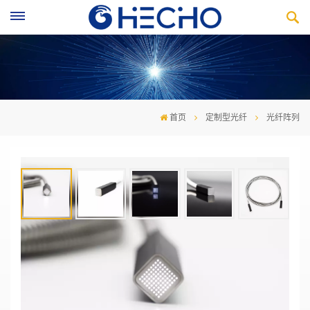
首页
定制型光纤
光纤阵列
光纤阵列
·满足高通量信息传输
·点阵照明
·面阵探测
·能量利用高效