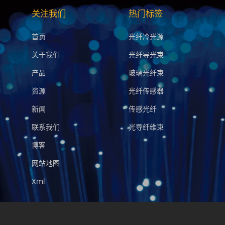
关注我们
热门标签
首页
光纤冷光源
关于我们
光纤导光束
产品
玻璃光纤束
资源
光纤传感器
新闻
传感光纤
联系我们
光导纤维束
博客
网站地图
Xml