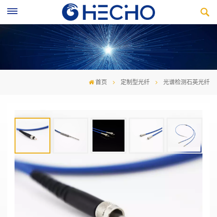
首页
定制型光纤
光谱检测石英光纤
光谱检测石英光纤
·190nm-2500nm全光谱范围
·数值孔径 0.22/0.37
·多种芯径可选