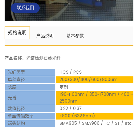
联系我们
规格说明
产品说明
基本参数
产品名称：光谱检测石英光纤
光纤类型
HCS / PCS
单丝直径
200/300/400/600/800um
长度
定制
190~1100nm / 350~1700nm / 400 ~
光谱
2500nm
数值孔径
0.22 / 0.37
单丝传输效率
≥80% (632.8nm)
端头结构
SMA905 / SMA906 / FC / ST / etc...