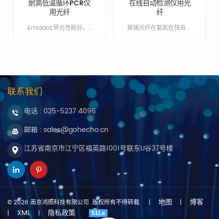
耐高低温循环PCR仪
在线自动检测仪用光
用光纤
纤
&middot;导光性能好，传输率高 &middot;坚实耐用，稳定性高 &middot;原装进口高品质光纤 &middot;提供OEM & ODM 服务
玻璃光纤在氨氮在线自动检测仪应用，总磷在线自动检测仪应用 Min order:1 ShippingPort:Nanjing Original Region:Nanjing Lead Time:1 - 2 weeks
联系我们
电话 :
025-5237 4096
邮箱 : sales@gohecho.cn
江苏省南京市江宁区福英路1001号联东U谷37号楼
地图
博客
© 2026 南京鸿照科技有限公司 .版权所有不得转载.
|
|
XML
隐私政策
|
|
51La