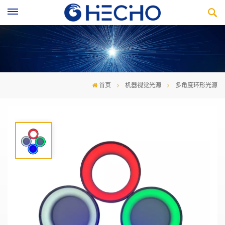
首页
机器视觉光源
多角度环形光源
多角度环形光源
环形光源
提供不同角
度照射，能突出物体的三维信息有
效解决
对角照射阴影问题
周围表面采用滚花设计，扩
大散
热面积保障光源的使用