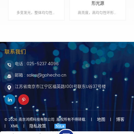
形光源
多变发光，整体均匀性极佳，超薄设计，可满足不同安装空间的要求 Min order:1 ShippingPort:南京 Original Region:南京 Lead Time:1 - 2 周
高亮度，高均匀性环形光源，多角度可选Min order:1ShippingPort:南京Original Region:南京
联系我们
电话 :
025-5237 4096
邮箱 : sales@gohecho.cn
江苏省南京市江宁区福英路1001号联东U谷37号楼
地图
博客
© 2026 南京鸿照科技有限公司 .版权所有不得转载.
|
|
XML
隐私政策
|
|
51La
友情链接 :
dyyseo.com
支持IPv6网络
|