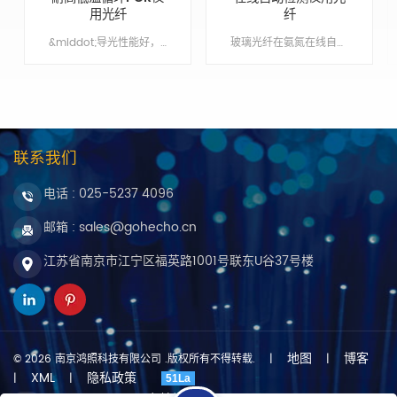
用光纤
纤
&middot;导光性能好，传输率高 &middot;坚实耐用，稳定性高 &middot;原装进口高品质光纤 &middot;提供OEM & ODM 服务
玻璃光纤在氨氮在线自动检测仪应用，总磷在线自动检测仪应用 Min order:1 ShippingPort:Nanjing Original Region:Nanjing Lead Time:1 - 2 weeks
联系我们
电话 :
025-5237 4096
邮箱 : sales@gohecho.cn
江苏省南京市江宁区福英路1001号联东U谷37号楼
地图
博客
© 2026 南京鸿照科技有限公司 .版权所有不得转载.
|
|
XML
隐私政策
|
|
51La