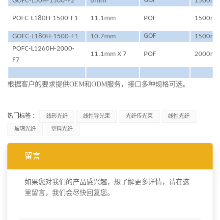
GOF
GOFC-L50H-1500-F2
8mm
1500m
POFC-L180H-1500-F1
11.1mm
POF
1500m
GOF
GOFC-L180H-1500-F1
10.7mm
1500m
POFC-L1260H-2000-
11.1mm X 7
POF
2000m
F7
根据客户的要求提供OEM和ODM服务，接口多种规格可选。
热门标签 :
线形光纤
线性导光束
光纤传光束
线性光纤
玻璃光纤
塑料光纤
留言
如果您对我们的产品感兴趣，想了解更多详情，请在这
里留言，我们会尽快回复您。