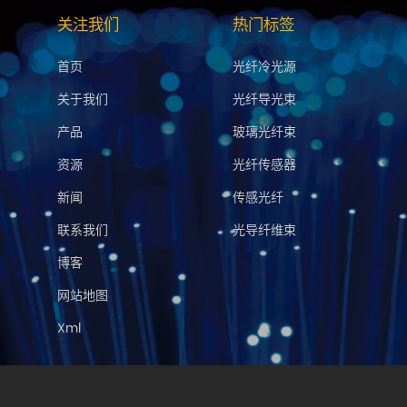
关注我们
热门标签
首页
光纤冷光源
关于我们
光纤导光束
产品
玻璃光纤束
资源
光纤传感器
新闻
传感光纤
联系我们
光导纤维束
博客
网站地图
Xml