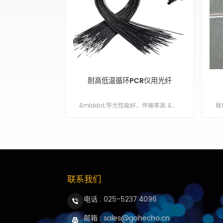
耐高低温循环PCR仪用光纤
&middot;导光性能好，传输率高 &middot;坚实耐用，稳定性高 &middot;原装进口高品质光纤 &middot;提供OEM & ODM 服务
联系我们
电话 :
025-5237 4096
邮箱 : sales@gohecho.cn