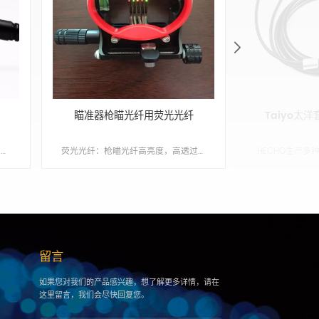
瞄准器枪瞄光纤用荧光光纤
Taiyo太
环形光纤冷光源从360&deg;出光，环形光纤形成均匀、无热量、高亮度的照明，环形光纤适用于CCD相机及显微镜检查。
荧光光纤：枪瞄光纤高亮度，高透过率，应用于工业，照明，医疗，传感，快瞄等领域 Min order:1 ShippingPort:Nanjing Original Region:Japan Lead Time:1 - 3 天
留言
如果您对我们的产品感兴趣，想了解更多详情，请在
这里留言，我们会尽快回复您。