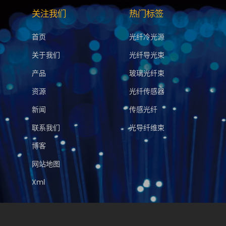
关注我们
热门标签
首页
光纤冷光源
关于我们
光纤导光束
产品
玻璃光纤束
资源
光纤传感器
新闻
传感光纤
联系我们
光导纤维束
博客
网站地图
Xml