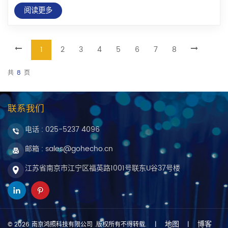
阅读更多
1
2
3
4
5
6
7
8
共
8
页
联系我们
电话 :
025-5237 4096
邮箱 : sales@gohecho.cn
江苏省南京市江宁区福英路1001号联东U谷37号楼
地图
博客
© 2026 南京鸿照科技有限公司 .版权所有不得转载.
|
|