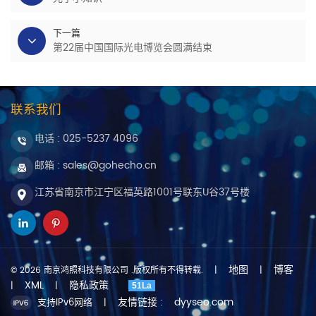
下一篇
第22届中国国际光电博览会圆满结束
联系我们
电话 :
025-5237 4096
邮箱 : sales@gohecho.cn
江苏省南京市江宁区福英路1001号联东U谷37号楼
地图
博客
© 2026 南京鸿照科技有限公司 .版权所有不得转载.
|
|
XML
隐私政策
|
|
51La
友情链接 :
dyyseo.com
支持IPv6网络
|