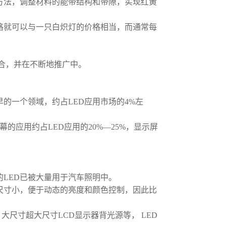
方法，调整材料的能带结构和带隙，实现红黄
价格就可以与一只白炽灯的价格相当，而通常每
场合，并在不断地推广中。
早的一个领域，约占LED应用市场的4%左
幕的应用约占LED应用的20%—25%，显示屏
的LED已被大量用于汽车照明中。
D尺寸小，便于动态的亮度和颜色控制，因此比
大尺寸超大尺寸LCD显示器背光源等， LED