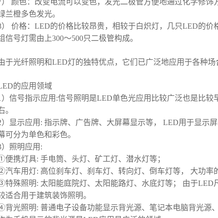
7） 颜色：改变电流可以变色，发光二极管方便地通过化学修饰
绿兰橙多色发光。
8） 价格：LED的价格比较昂贵，相较于白炽灯，几只LED的
组信号灯需由上300～500只二极管构成。
由于
光纤照明
和LED灯的独特优点，它们已广泛地应用于各种
LED的应用领域
1）信号指示应用:信号照明是LED单色光应用比较广泛也是比较
右。
2）显示应用: 指示牌、广告牌、大屏幕显示等， LED用于显示屏
幕可分为单色和彩色。
3）照明应用:
①便携灯具: 手电筒、头灯、矿工灯、潜水灯等；
②汽车用灯: 高位刹车灯、刹车灯、转向灯、倒车灯等， 大功率
③特殊照明: 太阳能庭院灯、太阳能路灯、水底灯等； 由于LE
较适合用于
建筑装饰照明
。
④背光照明: 普通电子设备功能显示背光源、笔记本电脑背光源、