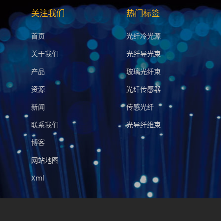
关注我们
热门标签
首页
光纤冷光源
关于我们
光纤导光束
产品
玻璃光纤束
资源
光纤传感器
新闻
传感光纤
联系我们
光导纤维束
博客
网站地图
Xml