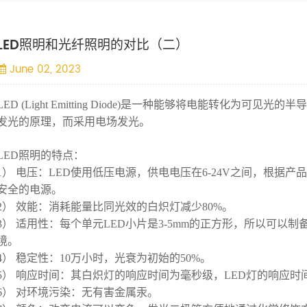
LED照明和光纤照明的对比（二）
June 02, 2023
LED (Light Emitting Diode)是一种能够将电能转化为
发光的原理，而采用电场发光。
LED照明的特点：
1） 电压：LED使用低压电源，供电电压在6-24V之间，根据
安全的电源。
2） 效能：消耗能量比同光效的白炽灯减少80%。
3） 适用性：每个单元LED小片是3-5mm的正方形，所以可以
境。
4） 稳定性：10万小时，光衰为初始的50%。
5） 响应时间：其白炽灯的响应时间为毫秒级，LED灯的响应时
6） 对环境污染：无有害金属汞。