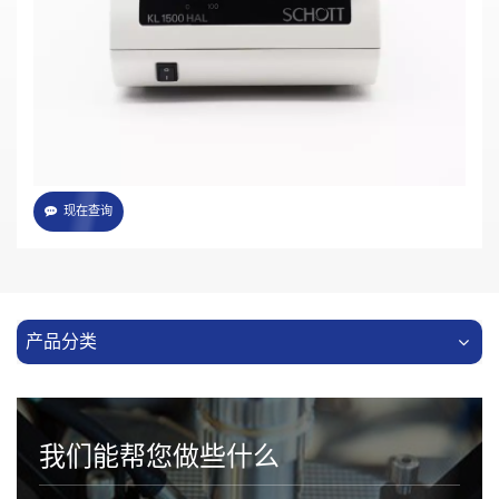
可通过USB由电脑控制
脚踏开关和远距离遥控
电子遮光器功能
LCD显示器显示亮度设置、运行模式或错误代码
以三种灵敏度（细调、标准调节和粗调）进行光强度控制
导光束输出光通量为1000流明（有效直径为9 mm的导光束）
现在查询
产品分类
我们能帮您做些什么