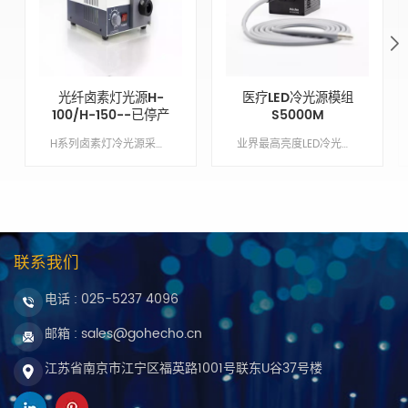
光纤卤素灯光源H-
医疗LED冷光源模组
100/H-150--已停产
S5000M
H系列卤素灯冷光源采用宽电压输入缓启动设计，有效保护灯泡及主板；抽屉式换灯，高效率散热通道确保冷光源的稳定运行。 Min order:1 ShippingPort:南京 Original Region:南京 Lead Time:1 - 2 周
业界最高亮度LED冷光源，实现超过250W金卤灯光源的光输出。搭载5u响应时间高速触发功能，提供超高亮度的照明，色温6500K和5400K可选。 Min order:1 ShippingPort:南京 Original Region:南京 Lead Time:1 - 2 周
联系我们
电话 :
025-5237 4096
邮箱 : sales@gohecho.cn
江苏省南京市江宁区福英路1001号联东U谷37号楼