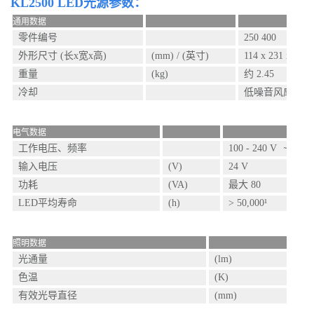
KL2500 LED光源参数：
通用数据
零件编号
250 400
外形尺寸 (长x宽x高)
(mm) / (英寸)
114 x 231 x 137 /
重量
(kg)
约 2.45
冷却
低噪音风扇
电气数据
工作电压、频率
100 - 240 V ̴ , 50 -
输入电压
(V)
24 V
功耗
(VA)
最大 80
LED平均寿命
(h)
> 50,000¹
照明数据
光通量
(lm)
色温
(K)
有效光导直径
(mm)