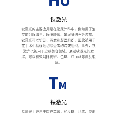
钬激光
钬激光的主要应用是在泌尿外科中，例如用于治
疗前列腺增生、膀胱肿瘤、输尿管结石等疾病。
钬激光可以切割、蒸发和凝固组织，因此被用于
在手术中精确地切除患者的病变组织。此外，钬
激光也被用于皮肤美容领域。通过钬激光的发
挥，可以有效消除褐斑、色斑、红血丝等皮肤瑕
疵。
铥激光
铥激光主要用于医疗美容，如祛斑、祛痣、脱毛