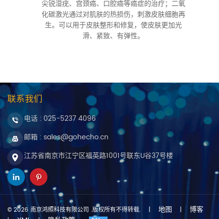
尖锐湿疣、宫颈癌、口腔癌等癌症的治疗；二氧
化碳激光通过对肌肤的热损伤，刺激皮肤细胞再
生。可以用于皮肤整形和修复，使皮肤更加光
滑、紧致、有弹性。
联系我们
电话 :
025-5237 4096
邮箱 : sales@gohecho.cn
江苏省南京市江宁区福英路1001号联东U谷37号楼
地图
博客
© 2026 南京鸿照科技有限公司 .版权所有不得转载.
|
|