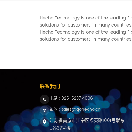
Hecho Technology is one of the leading Fi
solutions for customers in many countries
Hecho Technology is one of the leading Fi
solutions for customers in many countries
联系我们
电话 :
025-5237 4096
邮箱 : sales@gohecho.cn
江苏省南京市江宁区福英路1001号联东
U谷37号楼