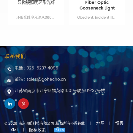
显微镜照明环形光纤
Fiber Optic
Gooseneck Light
Guide
环形光纤冷光源从360&deg;出光，环形光纤形成均匀、无热量、高亮度的照明，环形光纤适用于CCD相机及显微镜检查。
Obedient, incident illumination for space constrained applications.Min order:1Payment:T/T, Western UnionShippingPort:NanjingOriginal Region:NanjingLead Time:1 - 2 weeks
联系我们
电话 :
025-5237 4096
邮箱 : sales@gohecho.cn
江苏省南京市江宁区福英路1001号联东U谷37号楼
地图
博客
© 2026 南京鸿照科技有限公司 .版权所有不得转载.
|
|
XML
隐私政策
|
|
51La