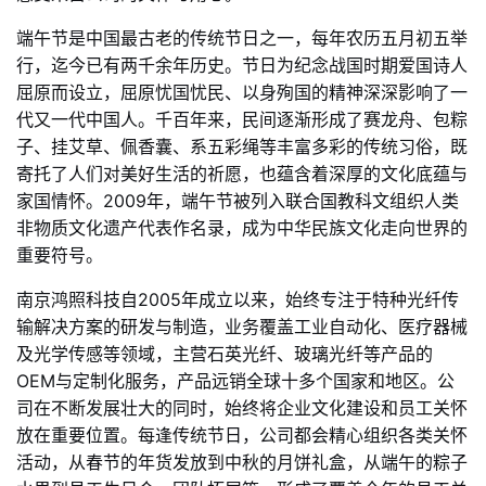
端午节是中国最古老的传统节日之一，每年农历五月初五举
行，迄今已有两千余年历史。节日为纪念战国时期爱国诗人
屈原而设立，屈原忧国忧民、以身殉国的精神深深影响了一
代又一代中国人。千百年来，民间逐渐形成了赛龙舟、包粽
子、挂艾草、佩香囊、系五彩绳等丰富多彩的传统习俗，既
寄托了人们对美好生活的祈愿，也蕴含着深厚的文化底蕴与
家国情怀。2009年，端午节被列入联合国教科文组织人类
非物质文化遗产代表作名录，成为中华民族文化走向世界的
重要符号。
南京鸿照科技自2005年成立以来，始终专注于特种光纤传
输解决方案的研发与制造，业务覆盖工业自动化、医疗器械
及光学传感等领域，主营石英光纤、玻璃光纤等产品的
OEM与定制化服务，产品远销全球十多个国家和地区。公
司在不断发展壮大的同时，始终将企业文化建设和员工关怀
放在重要位置。每逢传统节日，公司都会精心组织各类关怀
活动，从春节的年货发放到中秋的月饼礼盒，从端午的粽子