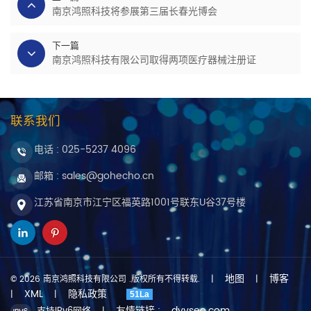
南京鸿照科技将参展第三届长春光博会
下一篇
南京鸿照科技有限公司取得两项医疗器械注册证
联系我们
电话 :
025-5237 4096
邮箱 : sales@gohecho.cn
江苏省南京市江宁区福英路1001号联东U谷37号楼
地图
博客
© 2026 南京鸿照科技有限公司 .版权所有不得转载.
|
|
XML
隐私政策
|
|
51La
友情链接 :
dyyseo.com