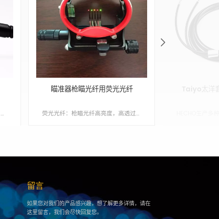
瞄准器枪瞄光纤用荧光光纤
Taiyo太
环形光纤冷光源从360&deg;出光，环形光纤形成均匀、无热量、高亮度的照明，环形光纤适用于CCD相机及显微镜检查。
荧光光纤：枪瞄光纤高亮度，高透过率，应用于工业，照明，医疗，传感，快瞄等领域 Min order:1 ShippingPort:Nanjing Original Region:Japan Lead Time:1 - 3 天
留言
如果您对我们的产品感兴趣，想了解更多详情，请在
这里留言，我们会尽快回复您。