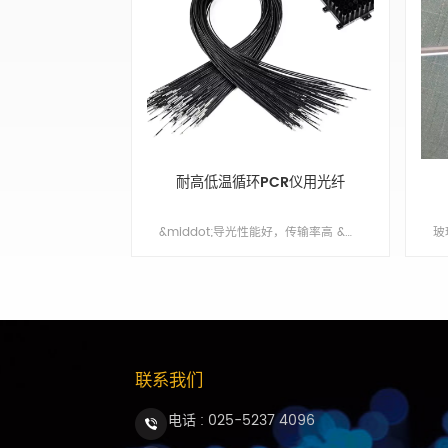
耐高低温循环PCR仪用光纤
&middot;导光性能好，传输率高 &middot;坚实耐用，稳定性高 &middot;原装进口高品质光纤 &middot;提供OEM & ODM 服务
联系我们
电话 :
025-5237 4096