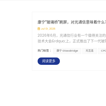
康宁“玻璃桥”刷屏，对光通信意味着什么
Jul 01, 2026
2026年6月，光通信行业有一个值得关注的动
技术大会&rdquo;上，正式推出了下一代玻璃光
不是新的光模块，也不是新的光纤。它是一
热门标签 :
康宁 GlassBridge
光互连
CP
工程难题：把光从光纤精确送进光子芯片。 
的光波导仅有数百纳米。两者尺寸相差数十
阅读更多
进地下车库&mdash;&mdash;尺寸不匹
（FAU）+主动对准&rdquo;工序。精
解法很直接：把光路&ldquo;写&rdqu
入式光波导。光纤插进去，光信号就沿着预
通道&mdash;&mdash;玻璃内部的光
合损耗目标低于2dB（O波段）支持被动
GlassBridge之所以引发行业高度关
&mdash;&mdash;光引擎与芯片直接封