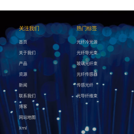
把光信号稳定地&ldquo;传&rdquo;在玻璃光纤中。材料是同源
GlassBridge，说明了一个趋势：AI算力爆发，正在把光互连
;进芯片封装内部。这意味着： 第一，精密光学连接的需求在增加。
关注我们
热门标签
端面处理、定制化程度要求远高于传统通信光纤。这不是简单的
uo;光纤+连接器+端面处理&rdquo;的整体交付。 第二，品质标准在提
首页
光纤冷光源
可靠性、一致性要求向半导体级别看齐。 第三，定制化空间在打
但在光传输端&mdash;&mdash;从光纤到连接器这一环节
关于我们
光纤导光束
光学制造能力。这正是特种光纤企业的机会所在。 鸿照科技在特种光纤
产品
玻璃光纤束
纤、塑料光纤全品类，服务于医疗激光、工业机器视觉、半导体
加工，从端面处理到批量交付，在光传输连接这个链条上，我们
资源
光纤传感器
ge的热度，表面上是资本市场在追逐一个新产品。 但真正值得关注的，
新闻
传感光纤
之间&rdquo;走进&ldquo;芯片之间
是一个以十年为尺度的长周期变化。 对光传输行业来说，这意味着更多需要
联系我们
光导纤维束
更大的市场空间。 康宁把光路写进了玻璃里。而我们，正在把光
博客
公司专注光传输，服务医疗、工业、科研 电话：025-
：www.gohecho.cn
网站地图
Xml