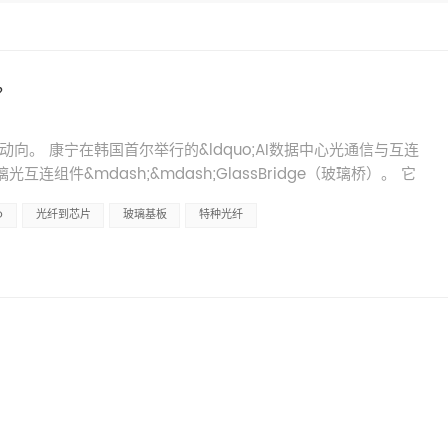
？
向。 康宁在韩国首尔举行的&ldquo;AI数据中心光通信与互连
互连组件&mdash;&mdash;GlassBridge（玻璃桥）。 它
个玻璃材质的光连接器，任务是解决光通信领域一个长期存在的
O
光纤到芯片
玻璃基板
特种光纤
这个难题有多大？ 光纤的纤芯直径约125微米，而光子芯片内部
倍。让光从光纤精确射入芯片，就像让一辆车从高速公路直接开
配，差一微米都不行。 传统方案靠的是&ldquo;光纤阵列单元
密、昂贵、效率低，且随着通道数增加，组装复杂度急剧上升。 康宁的
o;进玻璃里。 利用晶圆级离子交换波导技术，在玻璃基板内部制造嵌
设的玻璃通道，自动传输至光子芯片。不再需要精密对准每一个
路已经帮你对好了。 技术亮点： 单个连接器支持超过24个光学通道耦
对准，可拆卸、可重复插拔采用晶圆级可制造设计，支持大规模量产
注，是因为它恰好踩在了三个方向的交汇点上。 CPO（共封装光学）
装，GlassBridge是光互连的物理载体，解决了光纤到光子芯片的