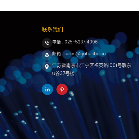
&rdquo;进玻璃里，而我们一直在做的，正是
的，对光学品质的追求也是一致的。 康宁发布
的需求从通信网络&ldquo;拽&rdquo
联系我们
CPO和玻璃基板封装对光纤组件的精度、
&ldquo;卖光纤&rdquo;，而是&ldq
电话 :
025-5237 4096
升。AI芯片封装用的光纤组件，洁净度、
开。康宁的方案主要覆盖芯片封装端的光互连，
邮箱 : sales@gohecho.cn
&mdash;&mdash;同样需要精密的
江苏省南京市江宁区福英路1001号联东
领域深耕多年，产品覆盖石英光纤、玻璃光
U谷37号楼
检测、科研光学等领域。从材料选型到精密
一直在做自己擅长的事。 GlassBrid
是背后的产业信号：光互连正在从&ldquo;机房
&rdquo;&mdash;&mdash;这
定制的光纤组件、更严苛的品质要求、以及
传输这件事做得更扎实。 南京鸿照科技有限
52374096邮箱：sales@gohecho.cn官网