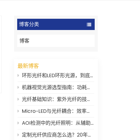
博客分类
博客
最新博客
环形光纤和LED环形光源，到底有什么区别？
机器视觉光源选型指南：功耗、稳定性与波长
光纤基础知识：紫外光纤的技术要点
Micro-LED与光纤耦合：效率瓶颈在哪里？
AOI检测中的光纤照明：从辅助工具到核心环节
定制光纤供应商怎么选？20年老兵的一些大实话