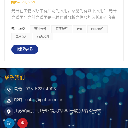
Dec 08, 2023
光纤在生物医疗中有广泛的应用，常见的有以下应用： 光纤
光谱学：光纤光谱学是一种通过分析光信号的波长和强度来
获取样本信息的技术。光纤可以用于传输和收集光信号，并
热门标签 :
特种光纤
医疗光纤
IVD
PCR光纤
与光谱仪等设备配合使用，实现对样本中生物标记物、化学
医用光纤
石英光纤
成分等的分析和诊断。 光纤传感器：光纤传感器利用光的传
输特性来检测和测量物理量、化学物质等参数。光纤传感器
阅读更多
可以用于监测和测量样本中的温度、pH值、压力等，以及
细胞生长、代谢率等生物学参数，提供准确的诊断和监测数
据。 光纤内窥镜：光纤内窥镜是一种使用光纤传输图像的医
疗设备，可以在体内进行观察和诊断。光纤内窥镜可以用于
联系我们
检查和诊断胃肠道、呼吸道等人体内部器官的病变和异常，
为医生提供直观的影像和诊断依据。 光纤光学相干断层扫描
电话 :
025-5237 4096
（OCT）：OCT是一种通过测量光的反射和散射来获取高分
邮箱 : sales@gohecho.cn
辨率组织影像的技术。光纤可以作为OCT设备的传输介质，
用于实时观察和诊断眼底、皮肤、血管等组织结构的异常和
江苏省南京市江宁区福英路1001号联东U谷37号楼
病变。 光纤在生物医疗领域中发挥着关键的作用，南京鸿照
拥有多年特种光纤制造经验，我们的产品为众多客户在诊断
和检测方面提供了可靠的技术手段，推动生物医学领域的进