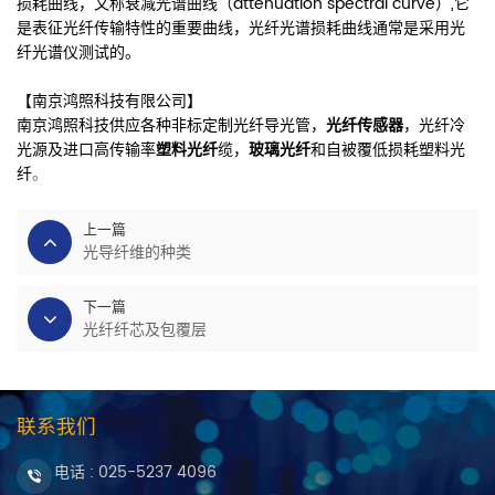
损耗曲线，又称衰减光谱曲线（attenuation spectral curve）,它
是表征光纤传输特性的重要曲线，光纤光谱损耗曲线通常是采用光
纤光谱仪测试的。
【南京鸿照科技有限公司】
南京鸿照科技供应各种非标定制光纤导光管，
光纤传感器
，光纤冷
光源及进口高传输率
塑料光纤
缆，
玻璃光纤
和自被覆低损耗塑料光
纤
。
上一篇
光导纤维的种类
下一篇
光纤纤芯及包覆层
联系我们
电话 :
025-5237 4096