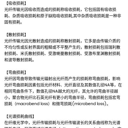
【吸收损耗】
光纤传输光因吸收而造成的损耗称吸收损耗，它包括固有吸收损
耗、杂质吸收损耗和原子缺陷吸收损耗,其中杂质吸收损耗是一种非
固有损耗。
【散射损耗】
光纤传输光因光散射造成的损耗称散射损耗，它多是由传输介质的
不均匀性或反射界面的粗糙或不平整产生的，散射损耗包括瑞利散
射损耗、米氏散射损耗、受激喇曼散射损耗、受激布里渊散射损耗
和波导散射损耗。
【弯曲损耗】
光纤因弯曲导致传输光辐射出光纤而产生的损耗称弯曲损耗，影响
光纤弯曲损耗因素包括光纤材料、光纤直径及其数值孔径NA等，在
相同弯曲条件下，数值孔径NA越大的光纤，其允许的弯曲半径越
小，聚合物光纤比石英光纤有更小的弯曲半径，弯曲损耗包括宏弯
损耗（macrobend loss）和微弯损耗(microbend loss)。
【光谱损耗曲线】
在纤维光学中，光纤传输损耗与光纤传输波长的关系曲线称为光谱