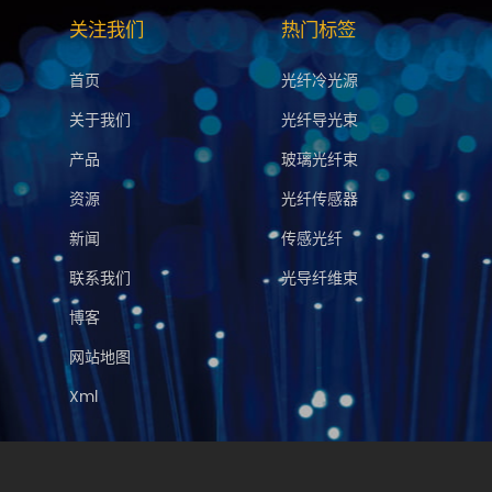
关注我们
热门标签
首页
光纤冷光源
关于我们
光纤导光束
产品
玻璃光纤束
资源
光纤传感器
新闻
传感光纤
联系我们
光导纤维束
博客
网站地图
Xml