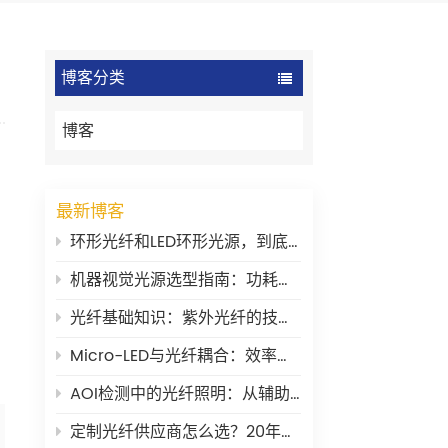
博客分类
博客
最新博客
环形光纤和LED环形光源，到底有什么区别？
机器视觉光源选型指南：功耗、稳定性与波长
光纤基础知识：紫外光纤的技术要点
Micro-LED与光纤耦合：效率瓶颈在哪里？
AOI检测中的光纤照明：从辅助工具到核心环节
定制光纤供应商怎么选？20年老兵的一些大实话